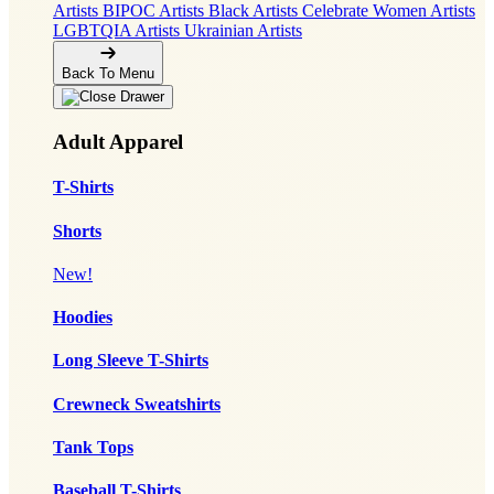
Artists
BIPOC Artists
Black Artists
Celebrate Women Artists
LGBTQIA Artists
Ukrainian Artists
Back To Menu
Adult Apparel
T-Shirts
Shorts
New!
Hoodies
Long Sleeve T-Shirts
Crewneck Sweatshirts
Tank Tops
Baseball T-Shirts