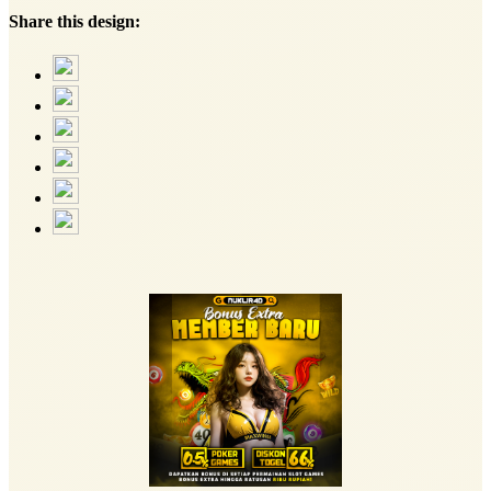
Share this design: