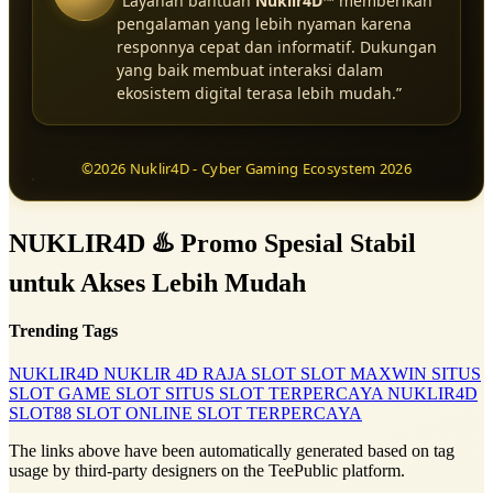
“Layanan bantuan
Nuklir4D™
memberikan
pengalaman yang lebih nyaman karena
responnya cepat dan informatif. Dukungan
yang baik membuat interaksi dalam
ekosistem digital terasa lebih mudah.”
©2026 Nuklir4D - Cyber Gaming Ecosystem 2026
NUKLIR4D ♨️ Promo Spesial Stabil
untuk Akses Lebih Mudah
Trending Tags
NUKLIR4D
NUKLIR 4D
RAJA SLOT
SLOT MAXWIN
SITUS
SLOT
GAME SLOT
SITUS SLOT TERPERCAYA
NUKLIR4D
SLOT88
SLOT ONLINE
SLOT TERPERCAYA
The links above have been automatically generated based on tag
usage by third-party designers on the TeePublic platform.