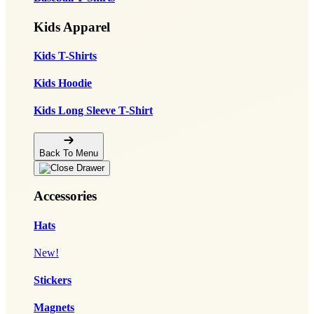
Kids Apparel
Kids T-Shirts
Kids Hoodie
Kids Long Sleeve T-Shirt
Back To Menu
Accessories
Hats
New!
Stickers
Magnets