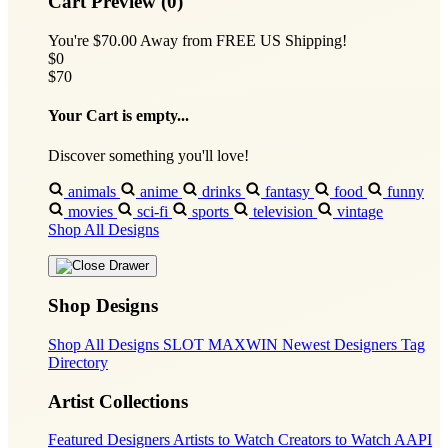
Cart Preview (0)
You're
$70.00
Away from
FREE US Shipping!
$0
$70
Your Cart is empty...
Discover something you'll love!
animals
anime
drinks
fantasy
food
funny
movies
sci-fi
sports
television
vintage
Shop All Designs
Shop Designs
Shop All Designs
SLOT MAXWIN
Newest Designers
Tag
Directory
Artist Collections
Featured Designers
Artists to Watch
Creators to Watch
AAPI