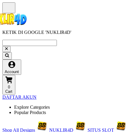
KETIK DI GOOGLE 'NUKLIR4D'
Account
0
Cart
DAFTAR AKUN
Explore Categories
Popular Products
Shop All Designs
NUKLIR4D
SITUS SLOT