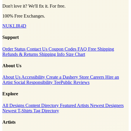
Don't love it? We'll fix it. For free.
100% Free Exchanges.
NUKLIR4D
Support
Order Status
Contact Us
Coupon Codes
FAQ
Free Shipping
Refunds & Returns
Shipping Info
Size Chart
About Us
About Us
Accessibility
Create a Dashery Store
Careers
Hire an
Artist
Social Responsibility
TeePublic Reviews
Explore
All Designs
Content Directory
Featured Artists
Newest Designers
Newest T-Shirts
Tag Directory
Artists