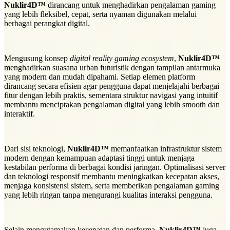
Nuklir4D™
dirancang untuk menghadirkan pengalaman gaming
yang lebih fleksibel, cepat, serta nyaman digunakan melalui
berbagai perangkat digital.
Mengusung konsep
digital reality gaming ecosystem
,
Nuklir4D™
menghadirkan suasana urban futuristik dengan tampilan antarmuka
yang modern dan mudah dipahami. Setiap elemen platform
dirancang secara efisien agar pengguna dapat menjelajahi berbagai
fitur dengan lebih praktis, sementara struktur navigasi yang intuitif
membantu menciptakan pengalaman digital yang lebih smooth dan
interaktif.
Dari sisi teknologi,
Nuklir4D™
memanfaatkan infrastruktur sistem
modern dengan kemampuan adaptasi tinggi untuk menjaga
kestabilan performa di berbagai kondisi jaringan. Optimalisasi server
dan teknologi responsif membantu meningkatkan kecepatan akses,
menjaga konsistensi sistem, serta memberikan pengalaman gaming
yang lebih ringan tanpa mengurangi kualitas interaksi pengguna.
Selain mengutamakan kecepatan dan performa,
Nuklir4D™
juga