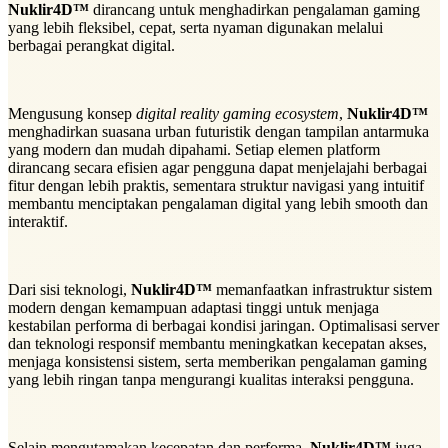
Nuklir4D™
dirancang untuk menghadirkan pengalaman gaming
yang lebih fleksibel, cepat, serta nyaman digunakan melalui
berbagai perangkat digital.
Mengusung konsep
digital reality gaming ecosystem
,
Nuklir4D™
menghadirkan suasana urban futuristik dengan tampilan antarmuka
yang modern dan mudah dipahami. Setiap elemen platform
dirancang secara efisien agar pengguna dapat menjelajahi berbagai
fitur dengan lebih praktis, sementara struktur navigasi yang intuitif
membantu menciptakan pengalaman digital yang lebih smooth dan
interaktif.
Dari sisi teknologi,
Nuklir4D™
memanfaatkan infrastruktur sistem
modern dengan kemampuan adaptasi tinggi untuk menjaga
kestabilan performa di berbagai kondisi jaringan. Optimalisasi server
dan teknologi responsif membantu meningkatkan kecepatan akses,
menjaga konsistensi sistem, serta memberikan pengalaman gaming
yang lebih ringan tanpa mengurangi kualitas interaksi pengguna.
Selain mengutamakan kecepatan dan performa,
Nuklir4D™
juga