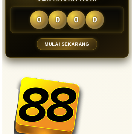
0
0
0
0
MULAI SEKARANG