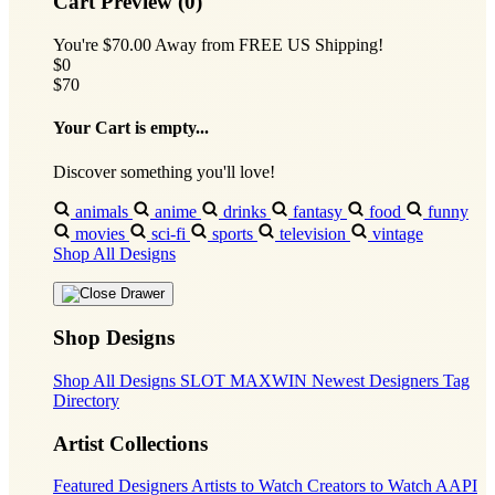
Cart Preview (0)
You're
$70.00
Away from
FREE US Shipping!
$0
$70
Your Cart is empty...
Discover something you'll love!
animals
anime
drinks
fantasy
food
funny
movies
sci-fi
sports
television
vintage
Shop All Designs
Shop Designs
Shop All Designs
SLOT MAXWIN
Newest Designers
Tag
Directory
Artist Collections
Featured Designers
Artists to Watch
Creators to Watch
AAPI