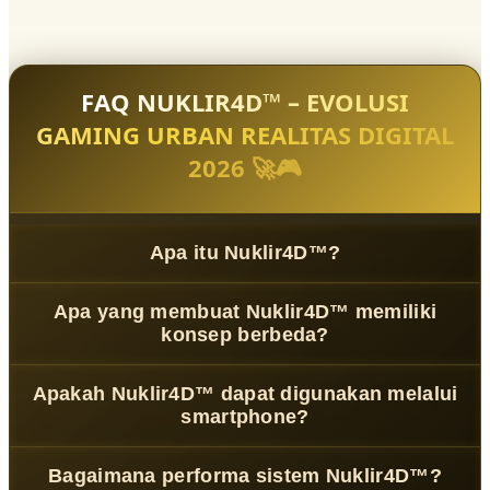
FAQ NUKLIR4D™ – EVOLUSI
GAMING URBAN REALITAS DIGITAL
2026 🚀🎮
Apa itu Nuklir4D™?
Nuklir4D™
adalah platform gaming digital modern yang
Apa yang membuat Nuklir4D™ memiliki
menghadirkan konsep
urban gaming ecosystem
berbasis
konsep berbeda?
realitas digital dengan teknologi adaptif, akses cepat, dan
tampilan futuristik untuk kebutuhan pengguna era 2026.
Nuklir4D™
menggabungkan teknologi sistem adaptif,
Apakah Nuklir4D™ dapat digunakan melalui
desain cyber urban, serta navigasi modern yang
smartphone?
dirancang untuk menciptakan pengalaman gaming lebih
intuitif, efisien, dan nyaman digunakan.
Bisa.
Nuklir4D™
mendukung berbagai perangkat seperti
Bagaimana performa sistem Nuklir4D™?
smartphone, tablet, dan desktop dengan tampilan