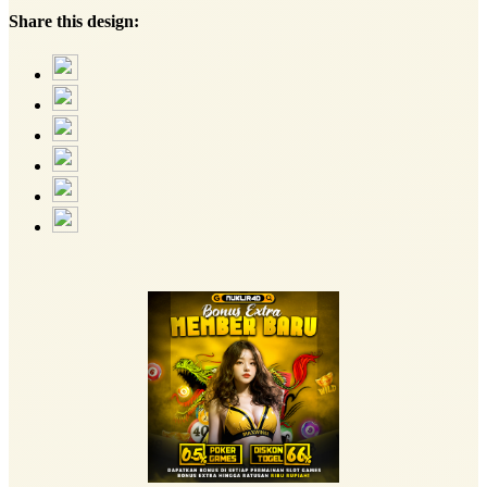
Share this design: