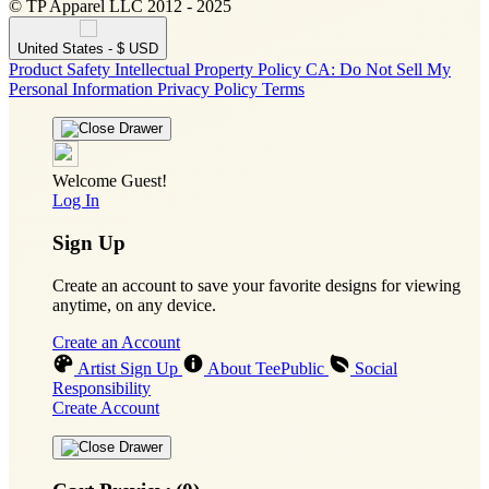
© TP Apparel LLC 2012 - 2025
United States - $ USD
Product Safety
Intellectual Property Policy
CA: Do Not Sell My
Personal Information
Privacy Policy
Terms
Welcome Guest!
Log In
Sign Up
Create an account to save your favorite designs for viewing
anytime, on any device.
Create an Account
Artist Sign Up
About TeePublic
Social
Responsibility
Create Account