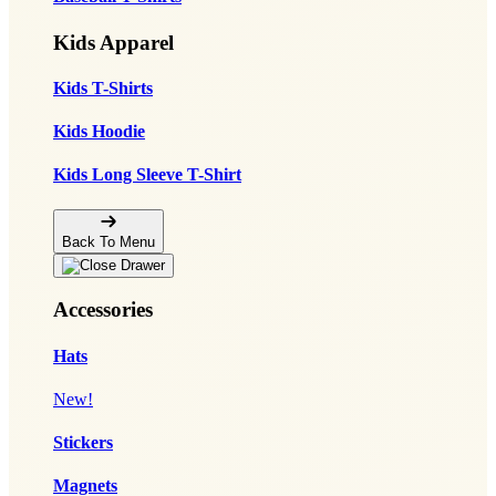
Kids Apparel
Kids T-Shirts
Kids Hoodie
Kids Long Sleeve T-Shirt
Back To Menu
Accessories
Hats
New!
Stickers
Magnets