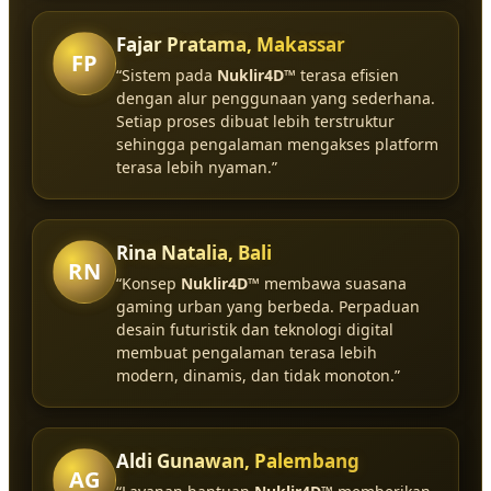
Fajar Pratama, Makassar
FP
“Sistem pada
Nuklir4D™
terasa efisien
dengan alur penggunaan yang sederhana.
Setiap proses dibuat lebih terstruktur
sehingga pengalaman mengakses platform
terasa lebih nyaman.”
Rina Natalia, Bali
RN
“Konsep
Nuklir4D™
membawa suasana
gaming urban yang berbeda. Perpaduan
desain futuristik dan teknologi digital
membuat pengalaman terasa lebih
modern, dinamis, dan tidak monoton.”
Aldi Gunawan, Palembang
AG