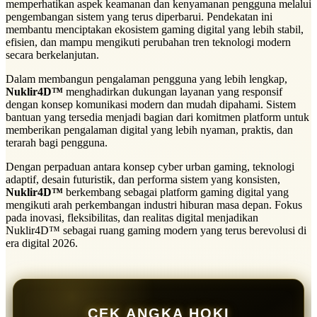
memperhatikan aspek keamanan dan kenyamanan pengguna melalui
pengembangan sistem yang terus diperbarui. Pendekatan ini
membantu menciptakan ekosistem gaming digital yang lebih stabil,
efisien, dan mampu mengikuti perubahan tren teknologi modern
secara berkelanjutan.
Dalam membangun pengalaman pengguna yang lebih lengkap,
Nuklir4D™
menghadirkan dukungan layanan yang responsif
dengan konsep komunikasi modern dan mudah dipahami. Sistem
bantuan yang tersedia menjadi bagian dari komitmen platform untuk
memberikan pengalaman digital yang lebih nyaman, praktis, dan
terarah bagi pengguna.
Dengan perpaduan antara konsep cyber urban gaming, teknologi
adaptif, desain futuristik, dan performa sistem yang konsisten,
Nuklir4D™
berkembang sebagai platform gaming digital yang
mengikuti arah perkembangan industri hiburan masa depan. Fokus
pada inovasi, fleksibilitas, dan realitas digital menjadikan
Nuklir4D™ sebagai ruang gaming modern yang terus berevolusi di
era digital 2026.
CEK ANGKA HOKI