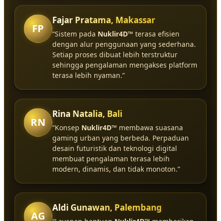
Fajar Pratama, Makassar
FP
“Sistem pada
Nuklir4D™
terasa efisien
dengan alur penggunaan yang sederhana.
Setiap proses dibuat lebih terstruktur
sehingga pengalaman mengakses platform
terasa lebih nyaman.”
Rina Natalia, Bali
RN
“Konsep
Nuklir4D™
membawa suasana
gaming urban yang berbeda. Perpaduan
desain futuristik dan teknologi digital
membuat pengalaman terasa lebih
modern, dinamis, dan tidak monoton.”
Aldi Gunawan, Palembang
AG