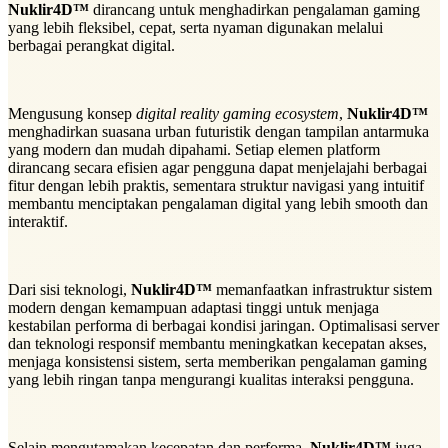
Nuklir4D™
dirancang untuk menghadirkan pengalaman gaming
yang lebih fleksibel, cepat, serta nyaman digunakan melalui
berbagai perangkat digital.
Mengusung konsep
digital reality gaming ecosystem
,
Nuklir4D™
menghadirkan suasana urban futuristik dengan tampilan antarmuka
yang modern dan mudah dipahami. Setiap elemen platform
dirancang secara efisien agar pengguna dapat menjelajahi berbagai
fitur dengan lebih praktis, sementara struktur navigasi yang intuitif
membantu menciptakan pengalaman digital yang lebih smooth dan
interaktif.
Dari sisi teknologi,
Nuklir4D™
memanfaatkan infrastruktur sistem
modern dengan kemampuan adaptasi tinggi untuk menjaga
kestabilan performa di berbagai kondisi jaringan. Optimalisasi server
dan teknologi responsif membantu meningkatkan kecepatan akses,
menjaga konsistensi sistem, serta memberikan pengalaman gaming
yang lebih ringan tanpa mengurangi kualitas interaksi pengguna.
Selain mengutamakan kecepatan dan performa,
Nuklir4D™
juga