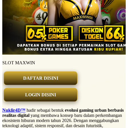
SLOT MAXWIN
DAFTAR DISINI
LOGIN DISINI
Nuklir4D™
hadir sebagai bentuk
evolusi gaming urban berbasis
realitas digital
yang membawa konsep baru dalam perkembangan
ekosistem hiburan modern tahun 2026. Dengan menggabungkan
teknologi adaptif, sistem responsif, dan desain futuristik,