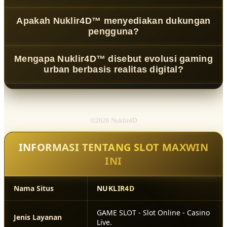
responsif agar pengalaman digital tetap optimal di
Nuklir4D™
menggunakan teknologi infrastruktur modern
berbagai ukuran layar.
Apakah Nuklir4D™ menyediakan dukungan
dengan sistem adaptif yang membantu menjaga
pengguna?
stabilitas akses, mempercepat respons platform, dan
memberikan pengalaman gaming yang lebih smooth.
Ya,
Nuklir4D™
menghadirkan layanan bantuan pengguna
Mengapa Nuklir4D™ disebut evolusi gaming
yang responsif untuk membantu memberikan informasi
urban berbasis realitas digital?
serta solusi dengan lebih cepat dalam ekosistem digital.
Karena
Nuklir4D™
memadukan konsep urban gaming,
teknologi adaptif, desain futuristik, dan pengalaman
digital interaktif yang mengikuti perkembangan industri
©2026 Nuklir4D
hiburan modern tahun 2026.
INFORMASI TENTANG SLOT MAXWIN
INI
Nama Situs
NUKLIR4D
GAME SLOT - Slot Online - Casino
Jenis Layanan
Live.