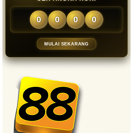
0
0
0
0
MULAI SEKARANG