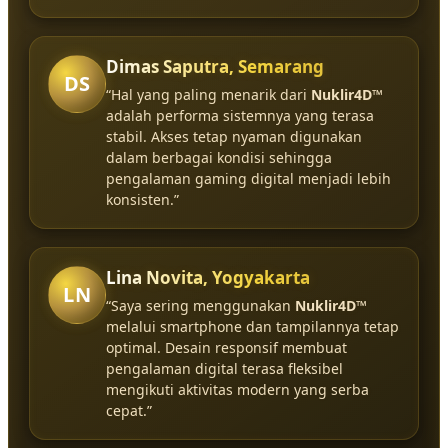
Dimas Saputra, Semarang
DS
“Hal yang paling menarik dari
Nuklir4D™
adalah performa sistemnya yang terasa
stabil. Akses tetap nyaman digunakan
dalam berbagai kondisi sehingga
pengalaman gaming digital menjadi lebih
konsisten.”
Lina Novita, Yogyakarta
LN
“Saya sering menggunakan
Nuklir4D™
melalui smartphone dan tampilannya tetap
optimal. Desain responsif membuat
pengalaman digital terasa fleksibel
mengikuti aktivitas modern yang serba
cepat.”