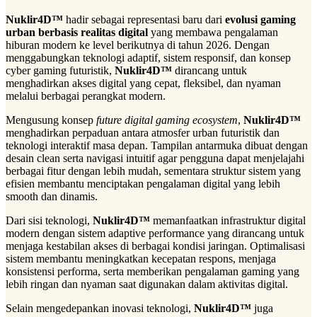
Nuklir4D™
hadir sebagai representasi baru dari
evolusi gaming
urban berbasis realitas digital
yang membawa pengalaman
hiburan modern ke level berikutnya di tahun 2026. Dengan
menggabungkan teknologi adaptif, sistem responsif, dan konsep
cyber gaming futuristik,
Nuklir4D™
dirancang untuk
menghadirkan akses digital yang cepat, fleksibel, dan nyaman
melalui berbagai perangkat modern.
Mengusung konsep
future digital gaming ecosystem
,
Nuklir4D™
menghadirkan perpaduan antara atmosfer urban futuristik dan
teknologi interaktif masa depan. Tampilan antarmuka dibuat dengan
desain clean serta navigasi intuitif agar pengguna dapat menjelajahi
berbagai fitur dengan lebih mudah, sementara struktur sistem yang
efisien membantu menciptakan pengalaman digital yang lebih
smooth dan dinamis.
Dari sisi teknologi,
Nuklir4D™
memanfaatkan infrastruktur digital
modern dengan sistem adaptive performance yang dirancang untuk
menjaga kestabilan akses di berbagai kondisi jaringan. Optimalisasi
sistem membantu meningkatkan kecepatan respons, menjaga
konsistensi performa, serta memberikan pengalaman gaming yang
lebih ringan dan nyaman saat digunakan dalam aktivitas digital.
Selain mengedepankan inovasi teknologi,
Nuklir4D™
juga