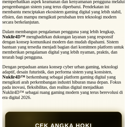
memperhatikan aspek keamanan dan kenyamanan pengguna melalui
pengembangan sistem yang terus diperbarui. Pendekatan ini
membantu menciptakan ekosistem gaming digital yang lebih stabil,
efisien, dan mampu mengikuti perubahan tren teknologi modern
secara berkelanjutan.
Dalam membangun pengalaman pengguna yang lebih lengkap,
Nuklir4D™
menghadirkan dukungan layanan yang responsif
dengan konsep komunikasi modern dan mudah dipahami. Sistem
bantuan yang tersedia menjadi bagian dari komitmen platform untuk
memberikan pengalaman digital yang lebih nyaman, praktis, dan
terarah bagi pengguna.
Dengan perpaduan antara konsep cyber urban gaming, teknologi
adaptif, desain futuristik, dan performa sistem yang konsisten,
Nuklir4D™
berkembang sebagai platform gaming digital yang
mengikuti arah perkembangan industri hiburan masa depan. Fokus
pada inovasi, fleksibilitas, dan realitas digital menjadikan
Nuklir4D™ sebagai ruang gaming modern yang terus berevolusi di
era digital 2026.
CEK ANGKA HOKI