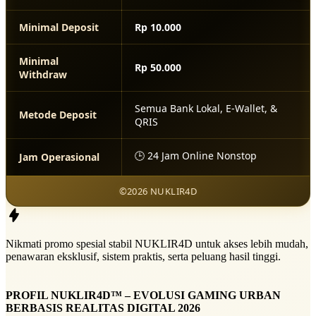
Minimal Deposit
Rp 10.000
Minimal
Rp 50.000
Withdraw
Semua Bank Lokal, E-Wallet, &
Metode Deposit
QRIS
🕒 24 Jam Online Nonstop
Jam Operasional
©2026 NUKLIR4D
Nikmati promo spesial stabil NUKLIR4D untuk akses lebih mudah,
penawaran eksklusif, sistem praktis, serta peluang hasil tinggi.
PROFIL NUKLIR4D™ – EVOLUSI GAMING URBAN
BERBASIS REALITAS DIGITAL 2026