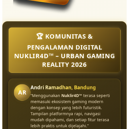
🏆 KOMUNITAS &
PENGALAMAN DIGITAL
NUKLIR4D™ – URBAN GAMING
REALITY 2026
Andri Ramadhan, Bandung
AR
“Menggunakan
Nuklir4D™
terasa seperti
memasuki ekosistem gaming modern
dengan konsep yang lebih futuristik.
Tampilan platformnya rapi, navigasi
mudah dipahami, dan setiap fitur terasa
lebih praktis untuk dijelajahi.”