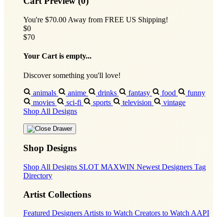
Cart Preview (0)
You're
$70.00
Away from
FREE US Shipping!
$0
$70
Your Cart is empty...
Discover something you'll love!
animals
anime
drinks
fantasy
food
funny
movies
sci-fi
sports
television
vintage
Shop All Designs
Shop Designs
Shop All Designs
SLOT MAXWIN
Newest Designers
Tag
Directory
Artist Collections
Featured Designers
Artists to Watch
Creators to Watch
AAPI