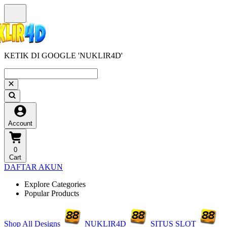
KETIK DI GOOGLE 'NUKLIR4D'
Account
0
Cart
DAFTAR AKUN
Explore Categories
Popular Products
Shop All Designs
NUKLIR4D
SITUS SLOT