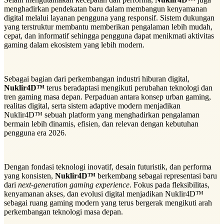
menghadirkan pendekatan baru dalam membangun kenyamanan
digital melalui layanan pengguna yang responsif. Sistem dukungan
yang terstruktur membantu memberikan pengalaman lebih mudah,
cepat, dan informatif sehingga pengguna dapat menikmati aktivitas
gaming dalam ekosistem yang lebih modern.
Sebagai bagian dari perkembangan industri hiburan digital,
Nuklir4D™
terus beradaptasi mengikuti perubahan teknologi dan
tren gaming masa depan. Perpaduan antara konsep urban gaming,
realitas digital, serta sistem adaptive modern menjadikan
Nuklir4D™ sebuah platform yang menghadirkan pengalaman
bermain lebih dinamis, efisien, dan relevan dengan kebutuhan
pengguna era 2026.
Dengan fondasi teknologi inovatif, desain futuristik, dan performa
yang konsisten,
Nuklir4D™
berkembang sebagai representasi baru
dari
next-generation gaming experience
. Fokus pada fleksibilitas,
kenyamanan akses, dan evolusi digital menjadikan Nuklir4D™
sebagai ruang gaming modern yang terus bergerak mengikuti arah
perkembangan teknologi masa depan.