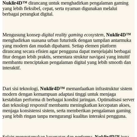
Nuklir4D™
dirancang untuk menghadirkan pengalaman gaming
yang lebih fleksibel, cepat, serta nyaman digunakan melalui
berbagai perangkat digital.
Mengusung konsep
digital reality gaming ecosystem
,
Nuklir4D™
menghadirkan suasana urban futuristik dengan tampilan antarmuka
yang modern dan mudah dipahami. Setiap elemen platform
dirancang secara efisien agar pengguna dapat menjelajahi berbagai
fitur dengan lebih praktis, sementara struktur navigasi yang intuitif
membantu menciptakan pengalaman digital yang lebih smooth dan
interaktif.
Dari sisi teknologi,
Nuklir4D™
memanfaatkan infrastruktur sistem
modern dengan kemampuan adaptasi tinggi untuk menjaga
kestabilan performa di berbagai kondisi jaringan. Optimalisasi server
dan teknologi responsif membantu meningkatkan kecepatan akses,
menjaga konsistensi sistem, serta memberikan pengalaman gaming
yang lebih ringan tanpa mengurangi kualitas interaksi pengguna.
Selain mengutamakan kecepatan dan performa,
Nuklir4D™
juga