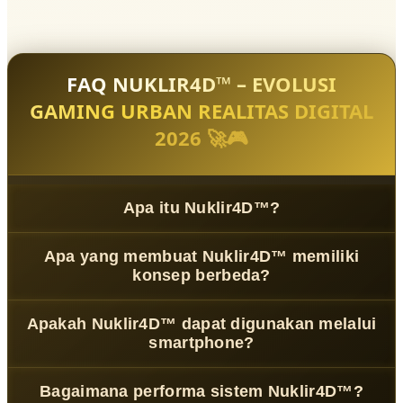
FAQ NUKLIR4D™ – EVOLUSI
GAMING URBAN REALITAS DIGITAL
2026 🚀🎮
Apa itu Nuklir4D™?
Nuklir4D™
adalah platform gaming digital modern yang
Apa yang membuat Nuklir4D™ memiliki
menghadirkan konsep
urban gaming ecosystem
berbasis
konsep berbeda?
realitas digital dengan teknologi adaptif, akses cepat, dan
tampilan futuristik untuk kebutuhan pengguna era 2026.
Nuklir4D™
menggabungkan teknologi sistem adaptif,
Apakah Nuklir4D™ dapat digunakan melalui
desain cyber urban, serta navigasi modern yang
smartphone?
dirancang untuk menciptakan pengalaman gaming lebih
intuitif, efisien, dan nyaman digunakan.
Bisa.
Nuklir4D™
mendukung berbagai perangkat seperti
Bagaimana performa sistem Nuklir4D™?
smartphone, tablet, dan desktop dengan tampilan