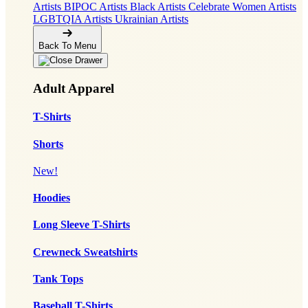
Artists
BIPOC Artists
Black Artists
Celebrate Women Artists
LGBTQIA Artists
Ukrainian Artists
Back To Menu
Adult Apparel
T-Shirts
Shorts
New!
Hoodies
Long Sleeve T-Shirts
Crewneck Sweatshirts
Tank Tops
Baseball T-Shirts