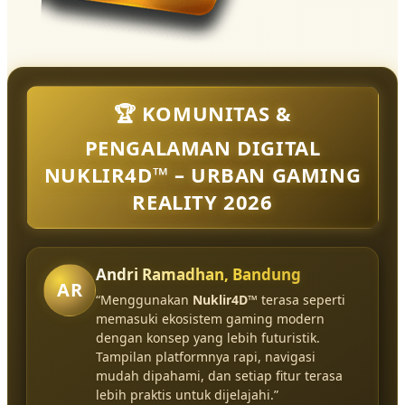
🏆 KOMUNITAS &
PENGALAMAN DIGITAL
NUKLIR4D™ – URBAN GAMING
REALITY 2026
Andri Ramadhan, Bandung
AR
“Menggunakan
Nuklir4D™
terasa seperti
memasuki ekosistem gaming modern
dengan konsep yang lebih futuristik.
Tampilan platformnya rapi, navigasi
mudah dipahami, dan setiap fitur terasa
lebih praktis untuk dijelajahi.”