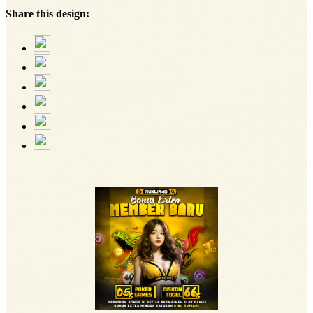
Share this design: