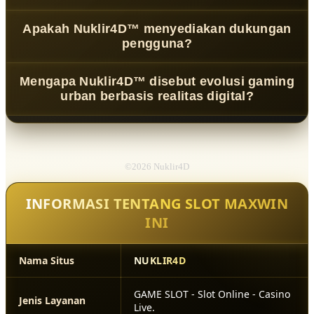
responsif agar pengalaman digital tetap optimal di
Nuklir4D™
menggunakan teknologi infrastruktur modern
berbagai ukuran layar.
Apakah Nuklir4D™ menyediakan dukungan
dengan sistem adaptif yang membantu menjaga
pengguna?
stabilitas akses, mempercepat respons platform, dan
memberikan pengalaman gaming yang lebih smooth.
Ya,
Nuklir4D™
menghadirkan layanan bantuan pengguna
Mengapa Nuklir4D™ disebut evolusi gaming
yang responsif untuk membantu memberikan informasi
urban berbasis realitas digital?
serta solusi dengan lebih cepat dalam ekosistem digital.
Karena
Nuklir4D™
memadukan konsep urban gaming,
teknologi adaptif, desain futuristik, dan pengalaman
digital interaktif yang mengikuti perkembangan industri
©2026 Nuklir4D
hiburan modern tahun 2026.
INFORMASI TENTANG SLOT MAXWIN
INI
Nama Situs
NUKLIR4D
GAME SLOT - Slot Online - Casino
Jenis Layanan
Live.