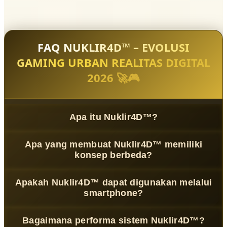
FAQ NUKLIR4D™ – EVOLUSI
GAMING URBAN REALITAS DIGITAL
2026 🚀🎮
Apa itu Nuklir4D™?
Nuklir4D™
adalah platform gaming digital modern yang
Apa yang membuat Nuklir4D™ memiliki
menghadirkan konsep
urban gaming ecosystem
berbasis
konsep berbeda?
realitas digital dengan teknologi adaptif, akses cepat, dan
tampilan futuristik untuk kebutuhan pengguna era 2026.
Nuklir4D™
menggabungkan teknologi sistem adaptif,
Apakah Nuklir4D™ dapat digunakan melalui
desain cyber urban, serta navigasi modern yang
smartphone?
dirancang untuk menciptakan pengalaman gaming lebih
intuitif, efisien, dan nyaman digunakan.
Bisa.
Nuklir4D™
mendukung berbagai perangkat seperti
Bagaimana performa sistem Nuklir4D™?
smartphone, tablet, dan desktop dengan tampilan