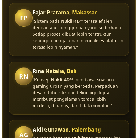
Fajar Pratama, Makassar
FP
“Sistem pada
Nuklir4D™
terasa efisien
dengan alur penggunaan yang sederhana.
Setiap proses dibuat lebih terstruktur
sehingga pengalaman mengakses platform
terasa lebih nyaman.”
Rina Natalia, Bali
RN
“Konsep
Nuklir4D™
membawa suasana
gaming urban yang berbeda. Perpaduan
desain futuristik dan teknologi digital
membuat pengalaman terasa lebih
modern, dinamis, dan tidak monoton.”
Aldi Gunawan, Palembang
AG