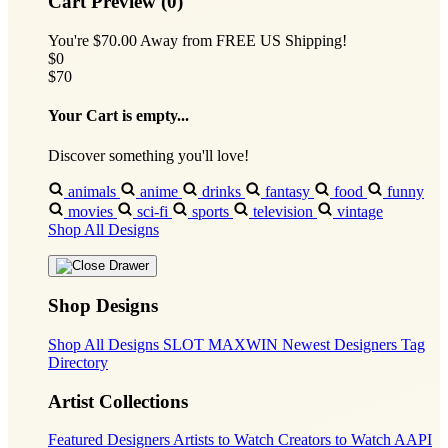
Cart Preview (0)
You're
$70.00
Away from
FREE US Shipping!
$0
$70
Your Cart is empty...
Discover something you'll love!
animals
anime
drinks
fantasy
food
funny
movies
sci-fi
sports
television
vintage
Shop All Designs
Shop Designs
Shop All Designs
SLOT MAXWIN
Newest Designers
Tag
Directory
Artist Collections
Featured Designers
Artists to Watch
Creators to Watch
AAPI