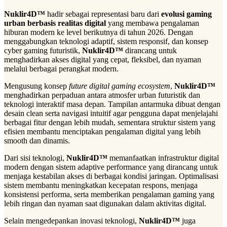
Nuklir4D™
hadir sebagai representasi baru dari
evolusi gaming
urban berbasis realitas digital
yang membawa pengalaman
hiburan modern ke level berikutnya di tahun 2026. Dengan
menggabungkan teknologi adaptif, sistem responsif, dan konsep
cyber gaming futuristik,
Nuklir4D™
dirancang untuk
menghadirkan akses digital yang cepat, fleksibel, dan nyaman
melalui berbagai perangkat modern.
Mengusung konsep
future digital gaming ecosystem
,
Nuklir4D™
menghadirkan perpaduan antara atmosfer urban futuristik dan
teknologi interaktif masa depan. Tampilan antarmuka dibuat dengan
desain clean serta navigasi intuitif agar pengguna dapat menjelajahi
berbagai fitur dengan lebih mudah, sementara struktur sistem yang
efisien membantu menciptakan pengalaman digital yang lebih
smooth dan dinamis.
Dari sisi teknologi,
Nuklir4D™
memanfaatkan infrastruktur digital
modern dengan sistem adaptive performance yang dirancang untuk
menjaga kestabilan akses di berbagai kondisi jaringan. Optimalisasi
sistem membantu meningkatkan kecepatan respons, menjaga
konsistensi performa, serta memberikan pengalaman gaming yang
lebih ringan dan nyaman saat digunakan dalam aktivitas digital.
Selain mengedepankan inovasi teknologi,
Nuklir4D™
juga