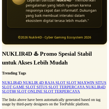
“Layanan bantuan
Nuklir4D™
memberikan
pengalaman yang lebih nyaman karena
responnya cepat dan informatif. Dukungan
yang baik membuat interaksi dalam
ekosistem digital terasa lebih mudah.”
©2026 Nuklir4D - Cyber Gaming Ecosystem 2026
NUKLIR4D ♨️ Promo Spesial Stabil
untuk Akses Lebih Mudah
Trending Tags
NUKLIR4D
NUKLIR 4D
RAJA SLOT
SLOT MAXWIN
SITUS
SLOT
GAME SLOT
SITUS SLOT TERPERCAYA
NUKLIR4D
SLOT88
SLOT ONLINE
SLOT TERPERCAYA
The links above have been automatically generated based on tag
usage by third-party designers on the TeePublic platform.