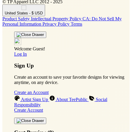
© TP Apparel LLC 2012 - 2025
United States - $ USD
Product Safety
Intellectual Property Policy
CA: Do Not Sell My
Personal Information
Privacy Policy
Terms
Welcome Guest!
Log In
Sign Up
Create an account to save your favorite designs for viewing
anytime, on any device.
Create an Account
Artist Sign Up
About TeePublic
Social
Responsibility
Create Account