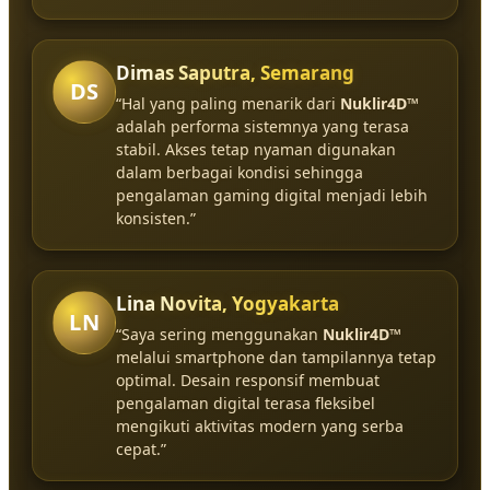
Dimas Saputra, Semarang
DS
“Hal yang paling menarik dari
Nuklir4D™
adalah performa sistemnya yang terasa
stabil. Akses tetap nyaman digunakan
dalam berbagai kondisi sehingga
pengalaman gaming digital menjadi lebih
konsisten.”
Lina Novita, Yogyakarta
LN
“Saya sering menggunakan
Nuklir4D™
melalui smartphone dan tampilannya tetap
optimal. Desain responsif membuat
pengalaman digital terasa fleksibel
mengikuti aktivitas modern yang serba
cepat.”