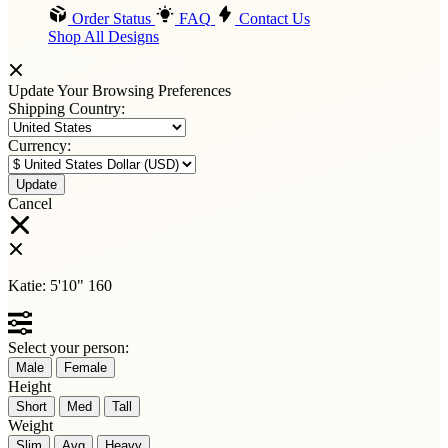
Order Status
FAQ
Contact Us
Shop All Designs
Update Your Browsing Preferences
Shipping Country:
Currency:
Cancel
Katie:
5'10"
160
Select your person:
Male
Female
Height
Short
Med
Tall
Weight
Slim
Avg
Heavy