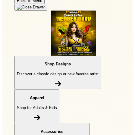
Back To Menu
Shop Designs
Discover a classic design or new favorite artist
Apparel
Shop for Adults & Kids
Accessories