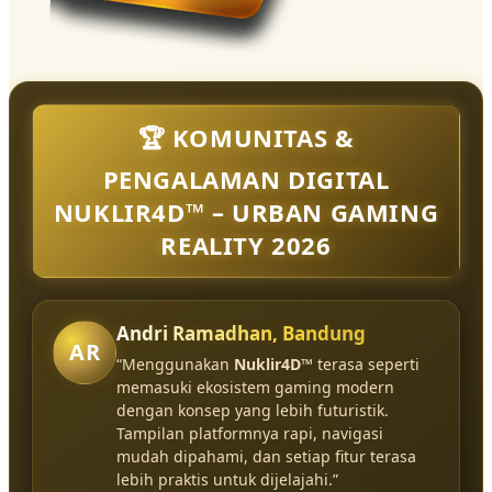
🏆 KOMUNITAS &
PENGALAMAN DIGITAL
NUKLIR4D™ – URBAN GAMING
REALITY 2026
Andri Ramadhan, Bandung
AR
“Menggunakan
Nuklir4D™
terasa seperti
memasuki ekosistem gaming modern
dengan konsep yang lebih futuristik.
Tampilan platformnya rapi, navigasi
mudah dipahami, dan setiap fitur terasa
lebih praktis untuk dijelajahi.”