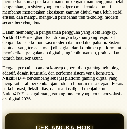
memperhatikan aspek keamanan dan kenyamanan pengguna melalui
pengembangan sistem yang terus diperbarui. Pendekatan ini
membantu menciptakan ekosistem gaming digital yang lebih stabil,
efisien, dan mampu mengikuti perubahan tren teknologi modern
secara berkelanjutan.
Dalam membangun pengalaman pengguna yang lebih lengkap,
Nuklir4D™
menghadirkan dukungan layanan yang responsif
dengan konsep komunikasi modern dan mudah dipahami. Sistem
bantuan yang tersedia menjadi bagian dari komitmen platform untuk
memberikan pengalaman digital yang lebih nyaman, praktis, dan
terarah bagi pengguna.
Dengan perpaduan antara konsep cyber urban gaming, teknologi
adaptif, desain futuristik, dan performa sistem yang konsisten,
Nuklir4D™
berkembang sebagai platform gaming digital yang
mengikuti arah perkembangan industri hiburan masa depan. Fokus
pada inovasi, fleksibilitas, dan realitas digital menjadikan
Nuklir4D™ sebagai ruang gaming modern yang terus berevolusi di
era digital 2026.
CEK ANGKA HOKI