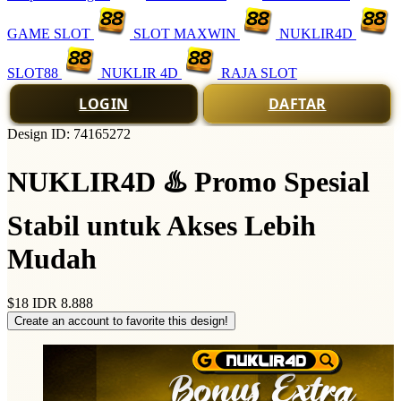
GAME SLOT
SLOT MAXWIN
NUKLIR4D
SLOT88
NUKLIR 4D
RAJA SLOT
LOGIN
DAFTAR
Design ID: 74165272
NUKLIR4D ♨️ Promo Spesial
Stabil untuk Akses Lebih
Mudah
$18
IDR 8.888
Create an account to favorite this design!