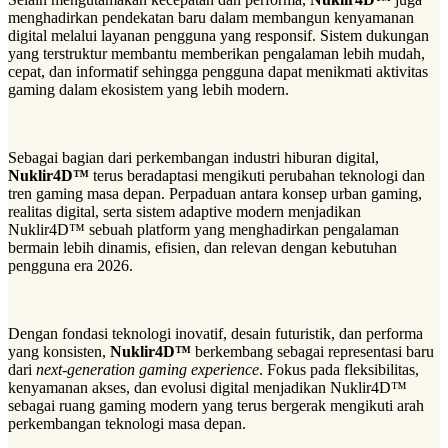
menghadirkan pendekatan baru dalam membangun kenyamanan
digital melalui layanan pengguna yang responsif. Sistem dukungan
yang terstruktur membantu memberikan pengalaman lebih mudah,
cepat, dan informatif sehingga pengguna dapat menikmati aktivitas
gaming dalam ekosistem yang lebih modern.
Sebagai bagian dari perkembangan industri hiburan digital,
Nuklir4D™
terus beradaptasi mengikuti perubahan teknologi dan
tren gaming masa depan. Perpaduan antara konsep urban gaming,
realitas digital, serta sistem adaptive modern menjadikan
Nuklir4D™ sebuah platform yang menghadirkan pengalaman
bermain lebih dinamis, efisien, dan relevan dengan kebutuhan
pengguna era 2026.
Dengan fondasi teknologi inovatif, desain futuristik, dan performa
yang konsisten,
Nuklir4D™
berkembang sebagai representasi baru
dari
next-generation gaming experience
. Fokus pada fleksibilitas,
kenyamanan akses, dan evolusi digital menjadikan Nuklir4D™
sebagai ruang gaming modern yang terus bergerak mengikuti arah
perkembangan teknologi masa depan.