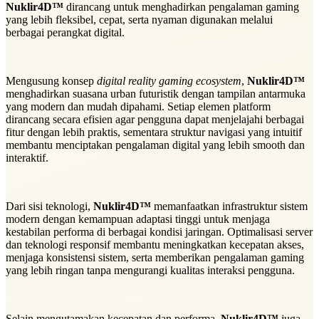
Nuklir4D™
dirancang untuk menghadirkan pengalaman gaming
yang lebih fleksibel, cepat, serta nyaman digunakan melalui
berbagai perangkat digital.
Mengusung konsep
digital reality gaming ecosystem
,
Nuklir4D™
menghadirkan suasana urban futuristik dengan tampilan antarmuka
yang modern dan mudah dipahami. Setiap elemen platform
dirancang secara efisien agar pengguna dapat menjelajahi berbagai
fitur dengan lebih praktis, sementara struktur navigasi yang intuitif
membantu menciptakan pengalaman digital yang lebih smooth dan
interaktif.
Dari sisi teknologi,
Nuklir4D™
memanfaatkan infrastruktur sistem
modern dengan kemampuan adaptasi tinggi untuk menjaga
kestabilan performa di berbagai kondisi jaringan. Optimalisasi server
dan teknologi responsif membantu meningkatkan kecepatan akses,
menjaga konsistensi sistem, serta memberikan pengalaman gaming
yang lebih ringan tanpa mengurangi kualitas interaksi pengguna.
Selain mengutamakan kecepatan dan performa,
Nuklir4D™
juga