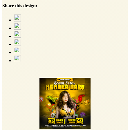
Share this design: