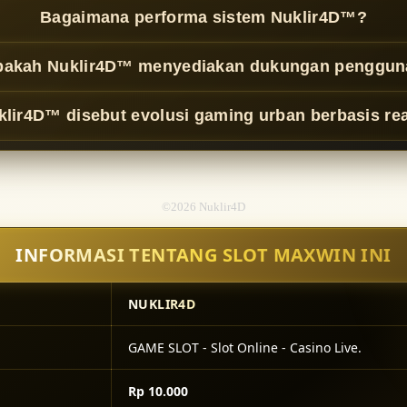
berbagai perangkat seperti smartphone, tablet, dan desktop de
Bagaimana performa sistem Nuklir4D™?
tap optimal di berbagai ukuran layar.
nologi infrastruktur modern dengan sistem adaptif yang memba
pakah Nuklir4D™ menyediakan dukungan penggun
ns platform, dan memberikan pengalaman gaming yang lebih smo
n layanan bantuan pengguna yang responsif untuk membantu me
ir4D™ disebut evolusi gaming urban berbasis real
dalam ekosistem digital.
n konsep urban gaming, teknologi adaptif, desain futuristik, d
 perkembangan industri hiburan modern tahun 2026.
©2026 Nuklir4D
INFORMASI TENTANG SLOT MAXWIN INI
NUKLIR4D
GAME SLOT - Slot Online - Casino Live.
Rp 10.000