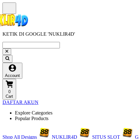
KETIK DI GOOGLE 'NUKLIR4D'
Account
0
Cart
DAFTAR AKUN
Explore Categories
Popular Products
Shop All Designs
NUKLIR4D
SITUS SLOT
G