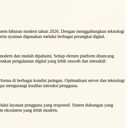
tem hiburan modern tahun 2026. Dengan menggabungkan teknologi
rta nyaman digunakan melalui berbagai perangkat digital.
modern dan mudah dipahami. Setiap elemen platform dirancang
ptakan pengalaman digital yang lebih smooth dan interaktif.
rma di berbagai kondisi jaringan. Optimalisasi server dan teknologi
pa mengurangi kualitas interaksi pengguna.
alui layanan pengguna yang responsif. Sistem dukungan yang
am ekosistem yang lebih modern.