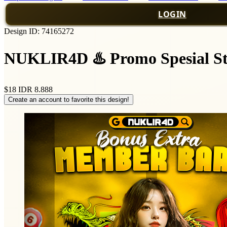
LOGIN
Design ID: 74165272
NUKLIR4D ♨️ Promo Spesial St
$18
IDR 8.888
Create an account to favorite this design!