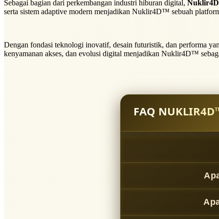
Sebagai bagian dari perkembangan industri hiburan digital,
Nuklir4
serta sistem adaptive modern menjadikan Nuklir4D™ sebuah platform
Dengan fondasi teknologi inovatif, desain futuristik, dan performa ya
kenyamanan akses, dan evolusi digital menjadikan Nuklir4D™ sebag
FAQ NUKLIR4D™
Nuklir4D™
adalah platfor
Apa
digital dengan teknologi a
Nuklir4D™
menggabungkan t
Apa
menciptakan pengalaman ga