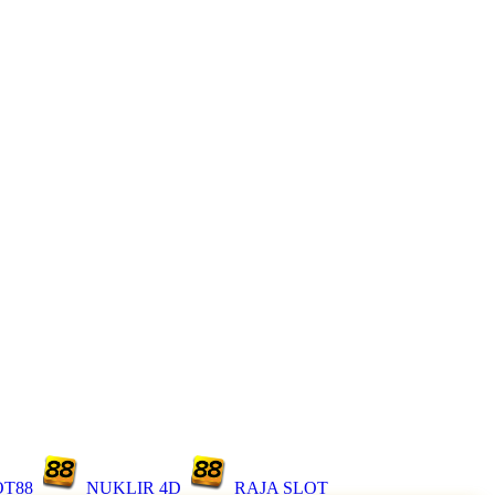
OT88
NUKLIR 4D
RAJA SLOT