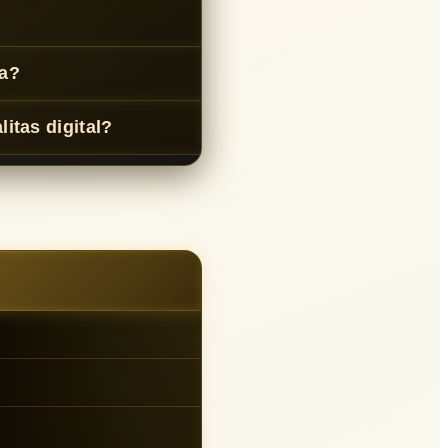
ngan tampilan responsif
ntu menjaga stabilitas
a?
oth.
mberikan informasi serta
itas digital?
an pengalaman digital