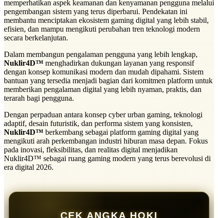
memperhatikan aspek keamanan dan kenyamanan pengguna melalui
pengembangan sistem yang terus diperbarui. Pendekatan ini
membantu menciptakan ekosistem gaming digital yang lebih stabil,
efisien, dan mampu mengikuti perubahan tren teknologi modern
secara berkelanjutan.
Dalam membangun pengalaman pengguna yang lebih lengkap,
Nuklir4D™
menghadirkan dukungan layanan yang responsif
dengan konsep komunikasi modern dan mudah dipahami. Sistem
bantuan yang tersedia menjadi bagian dari komitmen platform untuk
memberikan pengalaman digital yang lebih nyaman, praktis, dan
terarah bagi pengguna.
Dengan perpaduan antara konsep cyber urban gaming, teknologi
adaptif, desain futuristik, dan performa sistem yang konsisten,
Nuklir4D™
berkembang sebagai platform gaming digital yang
mengikuti arah perkembangan industri hiburan masa depan. Fokus
pada inovasi, fleksibilitas, dan realitas digital menjadikan
Nuklir4D™ sebagai ruang gaming modern yang terus berevolusi di
era digital 2026.
CEK ANGKA HOKI