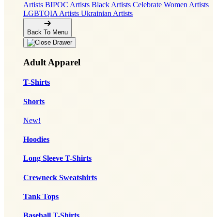
Artists
BIPOC Artists
Black Artists
Celebrate Women Artists
LGBTQIA Artists
Ukrainian Artists
Back To Menu
Adult Apparel
T-Shirts
Shorts
New!
Hoodies
Long Sleeve T-Shirts
Crewneck Sweatshirts
Tank Tops
Baseball T-Shirts