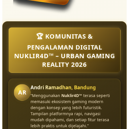
🏆 KOMUNITAS &
PENGALAMAN DIGITAL
NUKLIR4D™ – URBAN GAMING
REALITY 2026
Andri Ramadhan, Bandung
AR
“Menggunakan
Nuklir4D™
terasa seperti
memasuki ekosistem gaming modern
dengan konsep yang lebih futuristik.
Tampilan platformnya rapi, navigasi
mudah dipahami, dan setiap fitur terasa
lebih praktis untuk dijelajahi.”