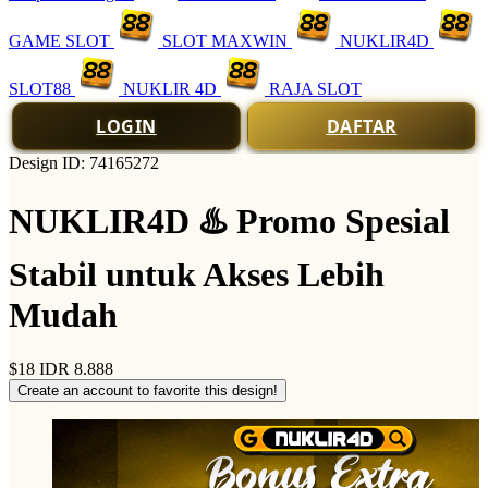
GAME SLOT
SLOT MAXWIN
NUKLIR4D
SLOT88
NUKLIR 4D
RAJA SLOT
LOGIN
DAFTAR
Design ID: 74165272
NUKLIR4D ♨️ Promo Spesial
Stabil untuk Akses Lebih
Mudah
$18
IDR 8.888
Create an account to favorite this design!