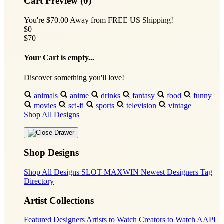
Cart Preview (0)
You're
$70.00
Away from
FREE US Shipping!
$0
$70
Your Cart is empty...
Discover something you'll love!
animals
anime
drinks
fantasy
food
funny
movies
sci-fi
sports
television
vintage
Shop All Designs
Shop Designs
Shop All Designs
SLOT MAXWIN
Newest Designers
Tag
Directory
Artist Collections
Featured Designers
Artists to Watch
Creators to Watch
AAPI