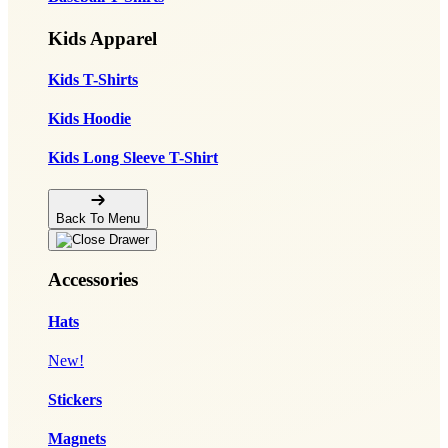
Kids Apparel
Kids T-Shirts
Kids Hoodie
Kids Long Sleeve T-Shirt
Back To Menu
Accessories
Hats
New!
Stickers
Magnets