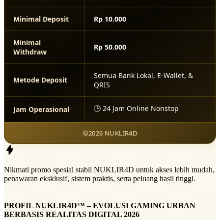
Minimal Deposit
Rp 10.000
Minimal
Rp 50.000
Withdraw
Semua Bank Lokal, E-Wallet, &
Metode Deposit
QRIS
🕒 24 Jam Online Nonstop
Jam Operasional
©2026 NUKLIR4D
Nikmati promo spesial stabil NUKLIR4D untuk akses lebih mudah,
penawaran eksklusif, sistem praktis, serta peluang hasil tinggi.
PROFIL NUKLIR4D™ – EVOLUSI GAMING URBAN
BERBASIS REALITAS DIGITAL 2026