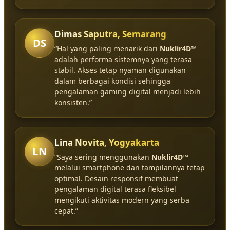
Dimas Saputra, Semarang
DS
“Hal yang paling menarik dari
Nuklir4D™
adalah performa sistemnya yang terasa
stabil. Akses tetap nyaman digunakan
dalam berbagai kondisi sehingga
pengalaman gaming digital menjadi lebih
konsisten.”
Lina Novita, Yogyakarta
LN
“Saya sering menggunakan
Nuklir4D™
melalui smartphone dan tampilannya tetap
optimal. Desain responsif membuat
pengalaman digital terasa fleksibel
mengikuti aktivitas modern yang serba
cepat.”