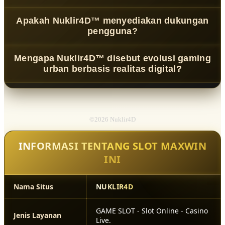
responsif agar pengalaman digital tetap optimal di
Nuklir4D™
menggunakan teknologi infrastruktur modern
berbagai ukuran layar.
Apakah Nuklir4D™ menyediakan dukungan
dengan sistem adaptif yang membantu menjaga
pengguna?
stabilitas akses, mempercepat respons platform, dan
memberikan pengalaman gaming yang lebih smooth.
Ya,
Nuklir4D™
menghadirkan layanan bantuan pengguna
Mengapa Nuklir4D™ disebut evolusi gaming
yang responsif untuk membantu memberikan informasi
urban berbasis realitas digital?
serta solusi dengan lebih cepat dalam ekosistem digital.
Karena
Nuklir4D™
memadukan konsep urban gaming,
teknologi adaptif, desain futuristik, dan pengalaman
digital interaktif yang mengikuti perkembangan industri
©2026 Nuklir4D
hiburan modern tahun 2026.
INFORMASI TENTANG SLOT MAXWIN
INI
Nama Situs
NUKLIR4D
GAME SLOT - Slot Online - Casino
Jenis Layanan
Live.