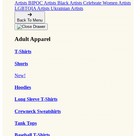
Artists
BIPOC Artists
Black Artists
Celebrate Women Artists
LGBTQIA Artists
Ukrainian Artists
Back To Menu
Adult Apparel
T-Shirts
Shorts
New!
Hoodies
Long Sleeve T-Shirts
Crewneck Sweatshirts
Tank Tops
Baseball T-Shirts