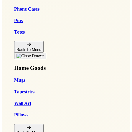
Phone Cases
Pins
Totes
Back To Menu
Home Goods
Mugs
Tapestries
Wall Art
Pillows