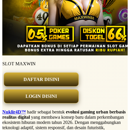
SLOT MAXWIN
DAFTAR DISINI
LOGIN DISINI
Nuklir4D™
hadir sebagai bentuk
evolusi gaming urban berbasis
realitas digital
yang membawa konsep baru dalam perkembangan
ekosistem hiburan modern tahun 2026. Dengan menggabungkan
teknologi adaptif, sistem responsif, dan desain futuristik,