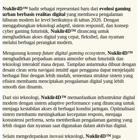
Nuklir4D™
hadir sebagai representasi baru dari
evolusi gaming
urban berbasis realitas digital
yang membawa pengalaman
hiburan modern ke level berikutnya di tahun 2026. Dengan
menggabungkan teknologi adaptif, sistem responsif, dan konsep
cyber gaming futuristik,
Nuklir4D™
dirancang untuk
menghadirkan akses digital yang cepat, fleksibel, dan nyaman
melalui berbagai perangkat modern.
Mengusung konsep
future digital gaming ecosystem
,
Nuklir4D™
menghadirkan perpaduan antara atmosfer urban futuristik dan
teknologi interaktif masa depan. Tampilan antarmuka dibuat dengan
desain clean serta navigasi intuitif agar pengguna dapat menjelajahi
berbagai fitur dengan lebih mudah, sementara struktur sistem yang
efisien membantu menciptakan pengalaman digital yang lebih
smooth dan dinamis.
Dari sisi teknologi,
Nuklir4D™
memanfaatkan infrastruktur digital
modern dengan sistem adaptive performance yang dirancang untuk
menjaga kestabilan akses di berbagai kondisi jaringan. Optimalisasi
sistem membantu meningkatkan kecepatan respons, menjaga
konsistensi performa, serta memberikan pengalaman gaming yang
lebih ringan dan nyaman saat digunakan dalam aktivitas digital.
Selain mengedepankan inovasi teknologi,
Nuklir4D™
juga