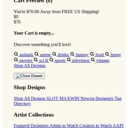
Cart Preview (0)
You're
$70.00
Away from
FREE US Shipping!
$0
$70
Your Cart is empty...
Discover something you'll love!
animals
anime
drinks
fantasy
food
funny
movies
sci-fi
sports
television
vintage
Shop All Designs
Shop Designs
Shop All Designs
SLOT MAXWIN
Newest Designers
Tag
Directory
Artist Collections
Featured Designers
Artists to Watch
Creators to Watch
AAPI