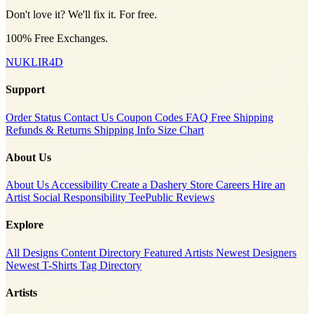
Don't love it? We'll fix it. For free.
100% Free Exchanges.
NUKLIR4D
Support
Order Status
Contact Us
Coupon Codes
FAQ
Free Shipping
Refunds & Returns
Shipping Info
Size Chart
About Us
About Us
Accessibility
Create a Dashery Store
Careers
Hire an
Artist
Social Responsibility
TeePublic Reviews
Explore
All Designs
Content Directory
Featured Artists
Newest Designers
Newest T-Shirts
Tag Directory
Artists