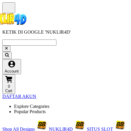
KETIK DI GOOGLE 'NUKLIR4D'
Account
0
Cart
DAFTAR AKUN
Explore Categories
Popular Products
Shop All Designs
NUKLIR4D
SITUS SLOT