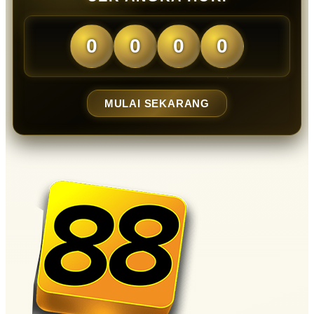
0
0
0
0
MULAI SEKARANG