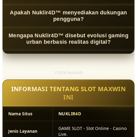
responsif agar pengalaman digital tetap optimal di
Nuklir4D™
menggunakan teknologi infrastruktur modern
berbagai ukuran layar.
Apakah Nuklir4D™ menyediakan dukungan
dengan sistem adaptif yang membantu menjaga
pengguna?
stabilitas akses, mempercepat respons platform, dan
memberikan pengalaman gaming yang lebih smooth.
Ya,
Nuklir4D™
menghadirkan layanan bantuan pengguna
Mengapa Nuklir4D™ disebut evolusi gaming
yang responsif untuk membantu memberikan informasi
urban berbasis realitas digital?
serta solusi dengan lebih cepat dalam ekosistem digital.
Karena
Nuklir4D™
memadukan konsep urban gaming,
teknologi adaptif, desain futuristik, dan pengalaman
digital interaktif yang mengikuti perkembangan industri
©2026 Nuklir4D
hiburan modern tahun 2026.
INFORMASI TENTANG SLOT MAXWIN
INI
Nama Situs
NUKLIR4D
GAME SLOT - Slot Online - Casino
Jenis Layanan
Live.