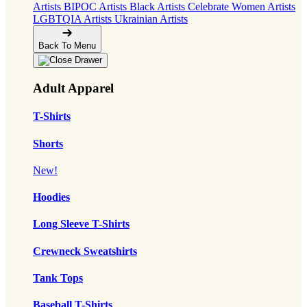
Artists
BIPOC Artists
Black Artists
Celebrate Women Artists
LGBTQIA Artists
Ukrainian Artists
Back To Menu
Adult Apparel
T-Shirts
Shorts
New!
Hoodies
Long Sleeve T-Shirts
Crewneck Sweatshirts
Tank Tops
Baseball T-Shirts