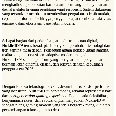
menghadirkan pendekatan baru dalam membangun kenyamanan
digital melalui layanan pengguna yang responsif. Sistem dukungan
yang terstruktur membantu memberikan pengalaman lebih mudah,
cepat, dan informatif sehingga pengguna dapat menikmati aktivitas
gaming dalam ekosistem yang lebih modern.
Sebagai bagian dari perkembangan industri hiburan digital,
Nuklir4D™
terus beradaptasi mengikuti perubahan teknologi dan
tren gaming masa depan. Perpaduan antara konsep urban gaming,
realitas digital, serta sistem adaptive modern menjadikan
Nuklir4D™ sebuah platform yang menghadirkan pengalaman
bermain lebih dinamis, efisien, dan relevan dengan kebutuhan
pengguna era 2026.
Dengan fondasi teknologi inovatif, desain futuristik, dan performa
yang konsisten,
Nuklir4D™
berkembang sebagai representasi baru
dari
next-generation gaming experience
. Fokus pada fleksibilitas,
kenyamanan akses, dan evolusi digital menjadikan Nuklir4D™
sebagai ruang gaming modern yang terus bergerak mengikuti arah
perkembangan teknologi masa depan.