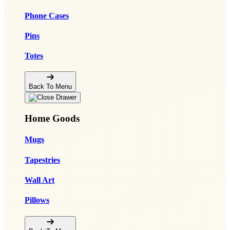
Phone Cases
Pins
Totes
Back To Menu
Home Goods
Mugs
Tapestries
Wall Art
Pillows