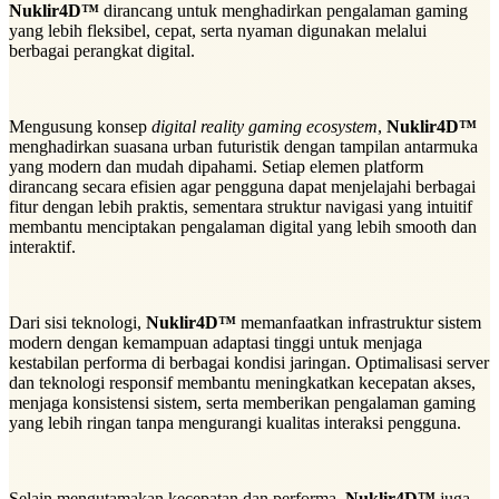
Nuklir4D™
dirancang untuk menghadirkan pengalaman gaming
yang lebih fleksibel, cepat, serta nyaman digunakan melalui
berbagai perangkat digital.
Mengusung konsep
digital reality gaming ecosystem
,
Nuklir4D™
menghadirkan suasana urban futuristik dengan tampilan antarmuka
yang modern dan mudah dipahami. Setiap elemen platform
dirancang secara efisien agar pengguna dapat menjelajahi berbagai
fitur dengan lebih praktis, sementara struktur navigasi yang intuitif
membantu menciptakan pengalaman digital yang lebih smooth dan
interaktif.
Dari sisi teknologi,
Nuklir4D™
memanfaatkan infrastruktur sistem
modern dengan kemampuan adaptasi tinggi untuk menjaga
kestabilan performa di berbagai kondisi jaringan. Optimalisasi server
dan teknologi responsif membantu meningkatkan kecepatan akses,
menjaga konsistensi sistem, serta memberikan pengalaman gaming
yang lebih ringan tanpa mengurangi kualitas interaksi pengguna.
Selain mengutamakan kecepatan dan performa,
Nuklir4D™
juga