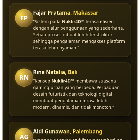
Fajar Pratama, Makassar
FP
“Sistem pada
Nuklir4D™
terasa efisien
dengan alur penggunaan yang sederhana.
Setiap proses dibuat lebih terstruktur
sehingga pengalaman mengakses platform
terasa lebih nyaman.”
Rina Natalia, Bali
RN
“Konsep
Nuklir4D™
membawa suasana
gaming urban yang berbeda. Perpaduan
desain futuristik dan teknologi digital
membuat pengalaman terasa lebih
modern, dinamis, dan tidak monoton.”
Aldi Gunawan, Palembang
AG