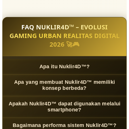
FAQ NUKLIR4D™ – EVOLUSI
GAMING URBAN REALITAS DIGITAL
2026 🚀🎮
Apa itu Nuklir4D™?
Nuklir4D™
adalah platform gaming digital modern yang
Apa yang membuat Nuklir4D™ memiliki
menghadirkan konsep
urban gaming ecosystem
berbasis
konsep berbeda?
realitas digital dengan teknologi adaptif, akses cepat, dan
tampilan futuristik untuk kebutuhan pengguna era 2026.
Nuklir4D™
menggabungkan teknologi sistem adaptif,
Apakah Nuklir4D™ dapat digunakan melalui
desain cyber urban, serta navigasi modern yang
smartphone?
dirancang untuk menciptakan pengalaman gaming lebih
intuitif, efisien, dan nyaman digunakan.
Bisa.
Nuklir4D™
mendukung berbagai perangkat seperti
Bagaimana performa sistem Nuklir4D™?
smartphone, tablet, dan desktop dengan tampilan