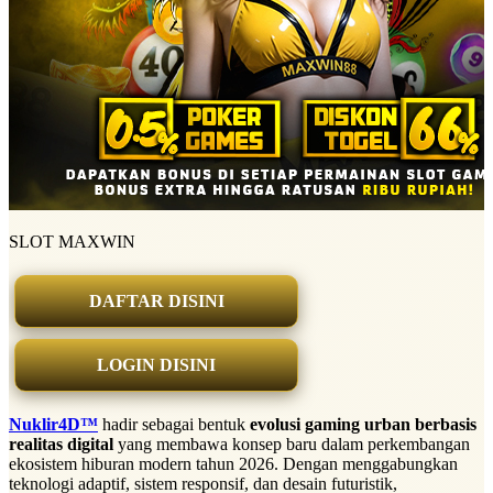
SLOT MAXWIN
DAFTAR DISINI
LOGIN DISINI
Nuklir4D™
hadir sebagai bentuk
evolusi gaming urban berbasis
realitas digital
yang membawa konsep baru dalam perkembangan
ekosistem hiburan modern tahun 2026. Dengan menggabungkan
teknologi adaptif, sistem responsif, dan desain futuristik,