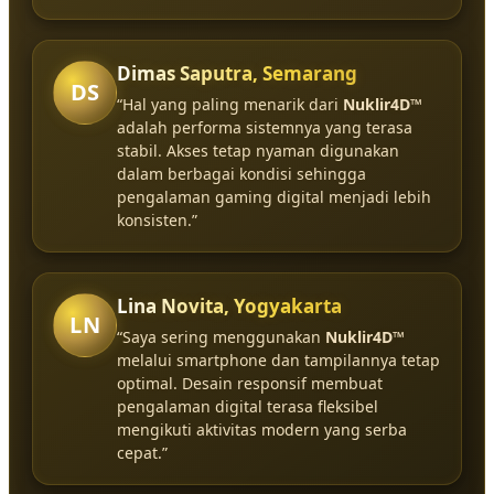
Dimas Saputra, Semarang
DS
“Hal yang paling menarik dari
Nuklir4D™
adalah performa sistemnya yang terasa
stabil. Akses tetap nyaman digunakan
dalam berbagai kondisi sehingga
pengalaman gaming digital menjadi lebih
konsisten.”
Lina Novita, Yogyakarta
LN
“Saya sering menggunakan
Nuklir4D™
melalui smartphone dan tampilannya tetap
optimal. Desain responsif membuat
pengalaman digital terasa fleksibel
mengikuti aktivitas modern yang serba
cepat.”