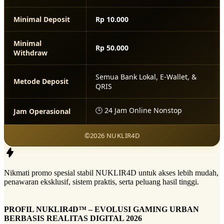
Minimal Deposit
Rp 10.000
Minimal
Rp 50.000
Withdraw
Semua Bank Lokal, E-Wallet, &
Metode Deposit
QRIS
🕒 24 Jam Online Nonstop
Jam Operasional
©2026 NUKLIR4D
Nikmati promo spesial stabil NUKLIR4D untuk akses lebih mudah,
penawaran eksklusif, sistem praktis, serta peluang hasil tinggi.
PROFIL NUKLIR4D™ – EVOLUSI GAMING URBAN
BERBASIS REALITAS DIGITAL 2026