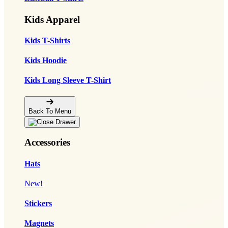
Kids Apparel
Kids T-Shirts
Kids Hoodie
Kids Long Sleeve T-Shirt
Back To Menu
Accessories
Hats
New!
Stickers
Magnets