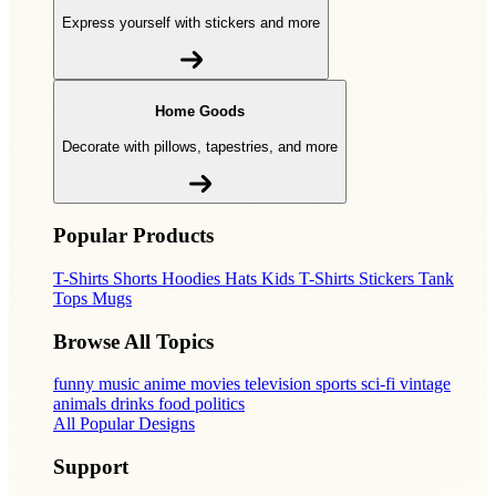
Express yourself with stickers and more
Home Goods
Decorate with pillows, tapestries, and more
Popular Products
T-Shirts
Shorts
Hoodies
Hats
Kids T-Shirts
Stickers
Tank
Tops
Mugs
Browse All Topics
funny
music
anime
movies
television
sports
sci-fi
vintage
animals
drinks
food
politics
All Popular Designs
Support