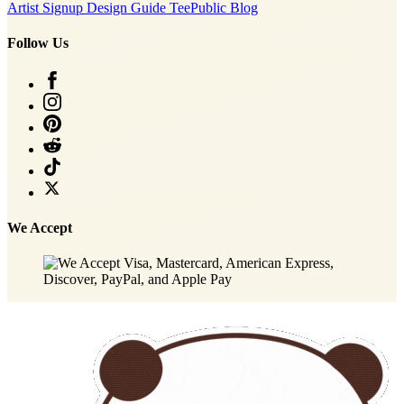
Artist Signup
Design Guide
TeePublic Blog
Follow Us
We Accept