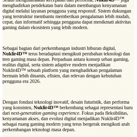
menghadirkan pendekatan baru dalam membangun kenyamanan
digital melalui layanan pengguna yang responsif. Sistem dukungan
yang terstruktur membantu memberikan pengalaman lebih mudah,
cepat, dan informatif sehingga pengguna dapat menikmati aktivitas
gaming dalam ekosistem yang lebih modern.
Sebagai bagian dari perkembangan industri hiburan digital,
Nuklir4D™
terus beradaptasi mengikuti perubahan teknologi dan
tren gaming masa depan. Perpaduan antara konsep urban gaming,
realitas digital, serta sistem adaptive modern menjadikan
Nuklir4D™ sebuah platform yang menghadirkan pengalaman
bermain lebih dinamis, efisien, dan relevan dengan kebutuhan
pengguna era 2026.
Dengan fondasi teknologi inovatif, desain futuristik, dan performa
yang konsisten,
Nuklir4D™
berkembang sebagai representasi baru
dari
next-generation gaming experience
. Fokus pada fleksibilitas,
kenyamanan akses, dan evolusi digital menjadikan Nuklir4D™
sebagai ruang gaming modern yang terus bergerak mengikuti arah
perkembangan teknologi masa depan.