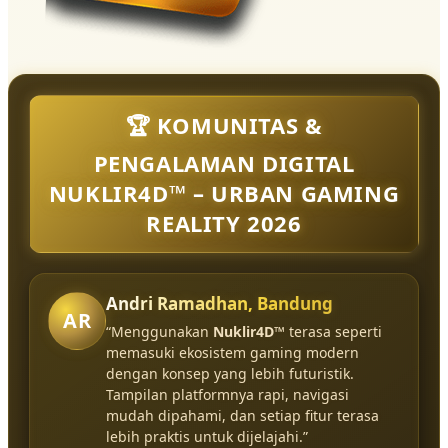
🏆 KOMUNITAS &
PENGALAMAN DIGITAL
NUKLIR4D™ – URBAN GAMING
REALITY 2026
Andri Ramadhan, Bandung
AR
“Menggunakan
Nuklir4D™
terasa seperti
memasuki ekosistem gaming modern
dengan konsep yang lebih futuristik.
Tampilan platformnya rapi, navigasi
mudah dipahami, dan setiap fitur terasa
lebih praktis untuk dijelajahi.”