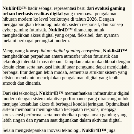
Nuklir4D™
hadir sebagai representasi baru dari
evolusi gaming
urban berbasis realitas digital
yang membawa pengalaman
hiburan modern ke level berikutnya di tahun 2026. Dengan
menggabungkan teknologi adaptif, sistem responsif, dan konsep
cyber gaming futuristik,
Nuklir4D™
dirancang untuk
menghadirkan akses digital yang cepat, fleksibel, dan nyaman
melalui berbagai perangkat modern.
Mengusung konsep
future digital gaming ecosystem
,
Nuklir4D™
menghadirkan perpaduan antara atmosfer urban futuristik dan
teknologi interaktif masa depan. Tampilan antarmuka dibuat dengan
desain clean serta navigasi intuitif agar pengguna dapat menjelajahi
berbagai fitur dengan lebih mudah, sementara struktur sistem yang
efisien membantu menciptakan pengalaman digital yang lebih
smooth dan dinamis.
Dari sisi teknologi,
Nuklir4D™
memanfaatkan infrastruktur digital
modern dengan sistem adaptive performance yang dirancang untuk
menjaga kestabilan akses di berbagai kondisi jaringan. Optimalisasi
sistem membantu meningkatkan kecepatan respons, menjaga
konsistensi performa, serta memberikan pengalaman gaming yang
lebih ringan dan nyaman saat digunakan dalam aktivitas digital.
Selain mengedepankan inovasi teknologi,
Nuklir4D™
juga