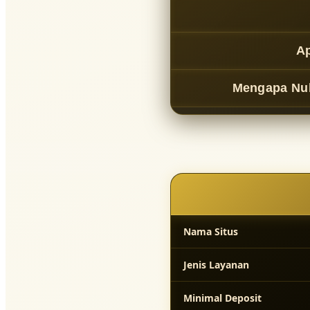
Bisa.
Nuklir4D™
mendukung 
agar pengalaman digital te
Nuklir4D™
menggunakan tek
A
akses, mempercepat respo
Ya,
Nuklir4D™
menghadirka
Mengapa Nukl
solusi dengan lebih cepat 
Karena
Nuklir4D™
memaduka
interaktif yang mengikuti
Nama Situs
Jenis Layanan
Minimal Deposit