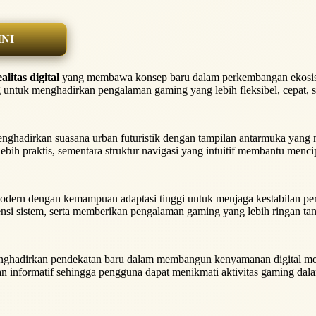
INI
litas digital
yang membawa konsep baru dalam perkembangan ekosis
 untuk menghadirkan pengalaman gaming yang lebih fleksibel, cepat, se
nghadirkan suasana urban futuristik dengan tampilan antarmuka yang 
lebih praktis, sementara struktur navigasi yang intuitif membantu menci
dern dengan kemampuan adaptasi tinggi untuk menjaga kestabilan perfo
si sistem, serta memberikan pengalaman gaming yang lebih ringan tan
ghadirkan pendekatan baru dalam membangun kenyamanan digital mel
n informatif sehingga pengguna dapat menikmati aktivitas gaming dal