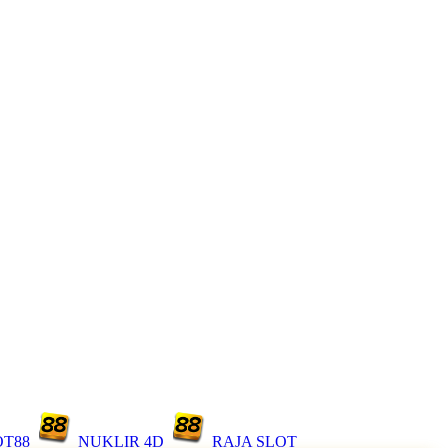
OT88
NUKLIR 4D
RAJA SLOT