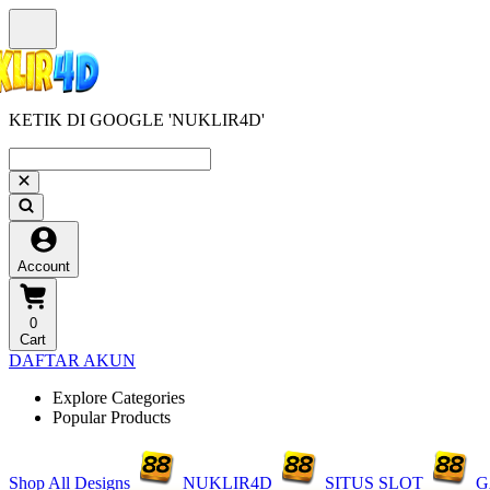
KETIK DI GOOGLE 'NUKLIR4D'
Account
0
Cart
DAFTAR AKUN
Explore Categories
Popular Products
Shop All Designs
NUKLIR4D
SITUS SLOT
G