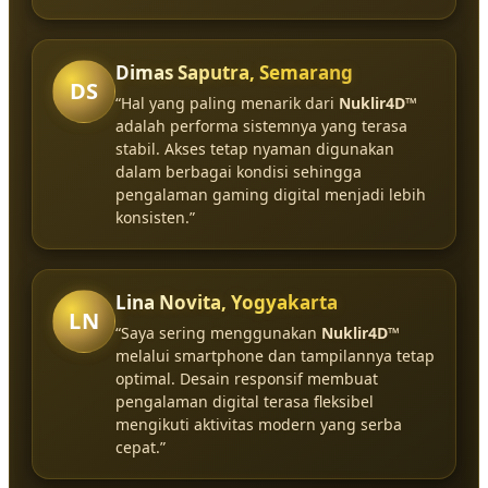
Dimas Saputra, Semarang
DS
“Hal yang paling menarik dari
Nuklir4D™
adalah performa sistemnya yang terasa
stabil. Akses tetap nyaman digunakan
dalam berbagai kondisi sehingga
pengalaman gaming digital menjadi lebih
konsisten.”
Lina Novita, Yogyakarta
LN
“Saya sering menggunakan
Nuklir4D™
melalui smartphone dan tampilannya tetap
optimal. Desain responsif membuat
pengalaman digital terasa fleksibel
mengikuti aktivitas modern yang serba
cepat.”