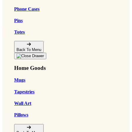
Phone Cases
Pins
Totes
Back To Menu
Home Goods
Mugs
Tapestries
Wall Art
Pillows