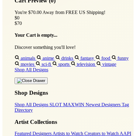
Cart Preview (0)
You're
$70.00
Away from
FREE US Shipping!
$0
$70
Your Cart is empty...
Discover something you'll love!
animals
anime
drinks
fantasy
food
funny
movies
sci-fi
sports
television
vintage
Shop All Designs
Shop Designs
Shop All Designs
SLOT MAXWIN
Newest Designers
Tag
Directory
Artist Collections
Featured Designers
Artists to Watch
Creators to Watch
AAPI