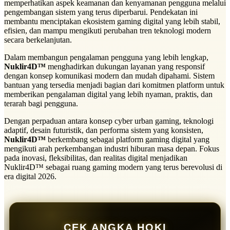
memperhatikan aspek keamanan dan kenyamanan pengguna melalui
pengembangan sistem yang terus diperbarui. Pendekatan ini
membantu menciptakan ekosistem gaming digital yang lebih stabil,
efisien, dan mampu mengikuti perubahan tren teknologi modern
secara berkelanjutan.
Dalam membangun pengalaman pengguna yang lebih lengkap,
Nuklir4D™
menghadirkan dukungan layanan yang responsif
dengan konsep komunikasi modern dan mudah dipahami. Sistem
bantuan yang tersedia menjadi bagian dari komitmen platform untuk
memberikan pengalaman digital yang lebih nyaman, praktis, dan
terarah bagi pengguna.
Dengan perpaduan antara konsep cyber urban gaming, teknologi
adaptif, desain futuristik, dan performa sistem yang konsisten,
Nuklir4D™
berkembang sebagai platform gaming digital yang
mengikuti arah perkembangan industri hiburan masa depan. Fokus
pada inovasi, fleksibilitas, dan realitas digital menjadikan
Nuklir4D™ sebagai ruang gaming modern yang terus berevolusi di
era digital 2026.
CEK ANGKA HOKI