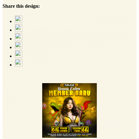
Share this design: