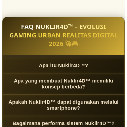
FAQ NUKLIR4D™ – EVOLUSI
GAMING URBAN REALITAS DIGITAL
2026 🚀🎮
Apa itu Nuklir4D™?
Nuklir4D™
adalah platform gaming digital modern yang
Apa yang membuat Nuklir4D™ memiliki
menghadirkan konsep
urban gaming ecosystem
berbasis
konsep berbeda?
realitas digital dengan teknologi adaptif, akses cepat, dan
tampilan futuristik untuk kebutuhan pengguna era 2026.
Nuklir4D™
menggabungkan teknologi sistem adaptif,
Apakah Nuklir4D™ dapat digunakan melalui
desain cyber urban, serta navigasi modern yang
smartphone?
dirancang untuk menciptakan pengalaman gaming lebih
intuitif, efisien, dan nyaman digunakan.
Bisa.
Nuklir4D™
mendukung berbagai perangkat seperti
Bagaimana performa sistem Nuklir4D™?
smartphone, tablet, dan desktop dengan tampilan