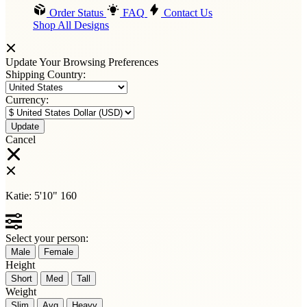
Order Status
FAQ
Contact Us
Shop All Designs
Update Your Browsing Preferences
Shipping Country:
Currency:
Cancel
Katie:
5'10"
160
Select your person:
Male
Female
Height
Short
Med
Tall
Weight
Slim
Avg
Heavy