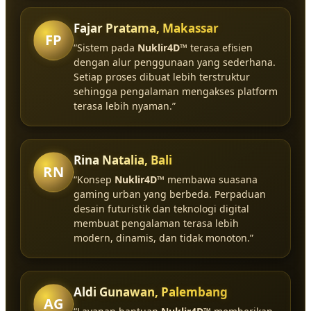
Fajar Pratama, Makassar
FP
“Sistem pada
Nuklir4D™
terasa efisien
dengan alur penggunaan yang sederhana.
Setiap proses dibuat lebih terstruktur
sehingga pengalaman mengakses platform
terasa lebih nyaman.”
Rina Natalia, Bali
RN
“Konsep
Nuklir4D™
membawa suasana
gaming urban yang berbeda. Perpaduan
desain futuristik dan teknologi digital
membuat pengalaman terasa lebih
modern, dinamis, dan tidak monoton.”
Aldi Gunawan, Palembang
AG