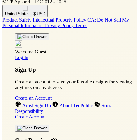
© TP Apparel LLC 2012 - 2025
United States - $ USD
Product Safety
Intellectual Property Policy
CA: Do Not Sell My
Personal Information
Privacy Policy
Terms
Welcome Guest!
Log In
Sign Up
Create an account to save your favorite designs for viewing
anytime, on any device.
Create an Account
Artist Sign Up
About TeePublic
Social
Responsibility
Create Account