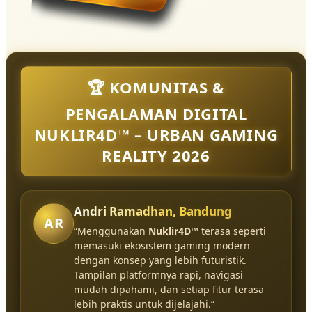
🏆 KOMUNITAS &
PENGALAMAN DIGITAL
NUKLIR4D™ – URBAN GAMING
REALITY 2026
Andri Ramadhan, Bandung
AR
“Menggunakan
Nuklir4D™
terasa seperti
memasuki ekosistem gaming modern
dengan konsep yang lebih futuristik.
Tampilan platformnya rapi, navigasi
mudah dipahami, dan setiap fitur terasa
lebih praktis untuk dijelajahi.”