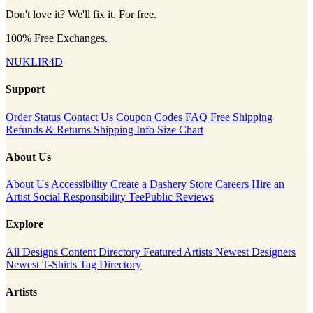
Don't love it? We'll fix it. For free.
100% Free Exchanges.
NUKLIR4D
Support
Order Status
Contact Us
Coupon Codes
FAQ
Free Shipping
Refunds & Returns
Shipping Info
Size Chart
About Us
About Us
Accessibility
Create a Dashery Store
Careers
Hire an
Artist
Social Responsibility
TeePublic Reviews
Explore
All Designs
Content Directory
Featured Artists
Newest Designers
Newest T-Shirts
Tag Directory
Artists