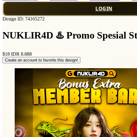
LOGIN
Design ID: 74165272
NUKLIR4D ♨️ Promo Spesial St
$18
IDR 8.888
Create an account to favorite this design!