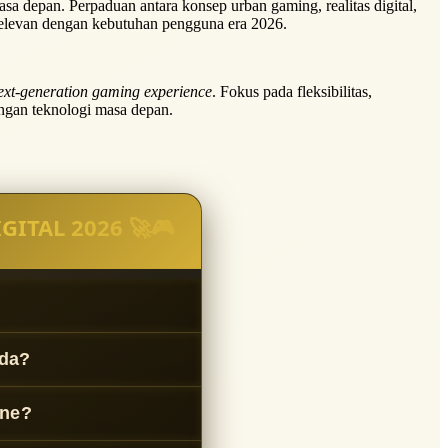
sa depan. Perpaduan antara konsep urban gaming, realitas digital,
relevan dengan kebutuhan pengguna era 2026.
ext-generation gaming experience
. Fokus pada fleksibilitas,
ngan teknologi masa depan.
ITAL 2026 🚀🎮
 ecosystem
berbasis realitas
eda?
guna era 2026.
dern yang dirancang untuk
one?