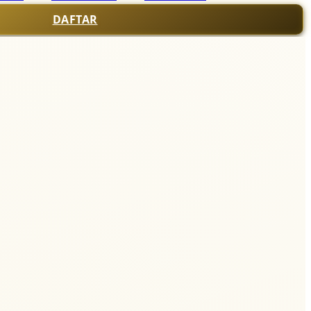
DAFTAR