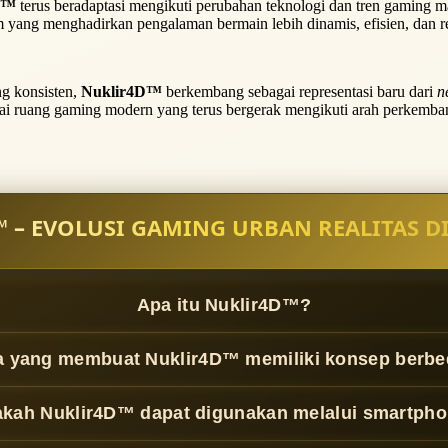
D™
terus beradaptasi mengikuti perubahan teknologi dan tren gaming ma
 yang menghadirkan pengalaman bermain lebih dinamis, efisien, dan 
ng konsisten,
Nuklir4D™
berkembang sebagai representasi baru dari
n
ai ruang gaming modern yang terus bergerak mengikuti arah perkemba
 – EVOLUSI GAMING URBAN REALITAS DIG
Apa itu Nuklir4D™?
m gaming digital modern yang menghadirkan konsep
urban gaming
 yang membuat Nuklir4D™ memiliki konsep berb
daptif, akses cepat, dan tampilan futuristik untuk kebutuhan peng
eknologi sistem adaptif, desain cyber urban, serta navigasi mo
kah Nuklir4D™ dapat digunakan melalui smartph
ming lebih intuitif, efisien, dan nyaman digunakan.