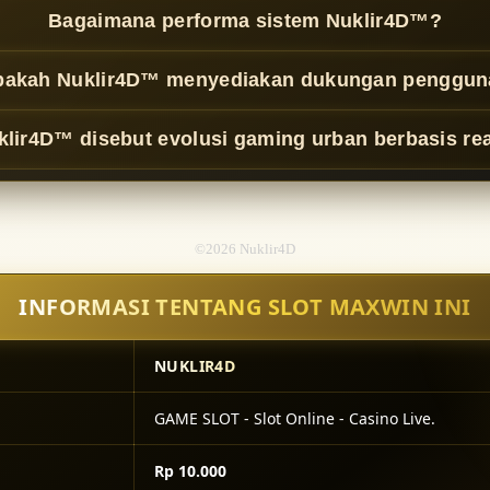
berbagai perangkat seperti smartphone, tablet, dan desktop de
Bagaimana performa sistem Nuklir4D™?
tap optimal di berbagai ukuran layar.
nologi infrastruktur modern dengan sistem adaptif yang memba
pakah Nuklir4D™ menyediakan dukungan penggun
ns platform, dan memberikan pengalaman gaming yang lebih smo
n layanan bantuan pengguna yang responsif untuk membantu me
ir4D™ disebut evolusi gaming urban berbasis real
dalam ekosistem digital.
n konsep urban gaming, teknologi adaptif, desain futuristik, d
 perkembangan industri hiburan modern tahun 2026.
©2026 Nuklir4D
INFORMASI TENTANG SLOT MAXWIN INI
NUKLIR4D
GAME SLOT - Slot Online - Casino Live.
Rp 10.000