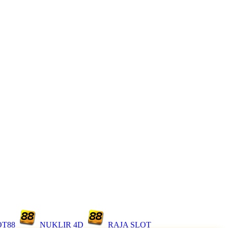
OT88
NUKLIR 4D
RAJA SLOT