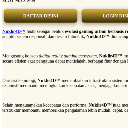
SLOT MAXWIN
DAFTAR DISINI
LOGIN DIS
Nuklir4D™
hadir sebagai bentuk
evolusi gaming urban berbasis rea
adaptif, sistem responsif, dan desain futuristik,
Nuklir4D™
dirancang
Mengusung konsep
digital reality gaming ecosystem
,
Nuklir4D™
me
secara efisien agar pengguna dapat menjelajahi berbagai fitur dengan 
Dari sisi teknologi,
Nuklir4D™
memanfaatkan infrastruktur sistem mo
responsif membantu meningkatkan kecepatan akses, menjaga konsisten
Selain mengutamakan kecepatan dan performa,
Nuklir4D™
juga men
terstruktur membantu memberikan pengalaman lebih mudah, cepat, da