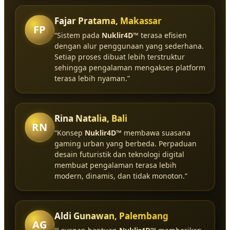
Fajar Pratama, Makassar
FP
“Sistem pada
Nuklir4D™
terasa efisien
dengan alur penggunaan yang sederhana.
Setiap proses dibuat lebih terstruktur
sehingga pengalaman mengakses platform
terasa lebih nyaman.”
Rina Natalia, Bali
RN
“Konsep
Nuklir4D™
membawa suasana
gaming urban yang berbeda. Perpaduan
desain futuristik dan teknologi digital
membuat pengalaman terasa lebih
modern, dinamis, dan tidak monoton.”
Aldi Gunawan, Palembang
AG