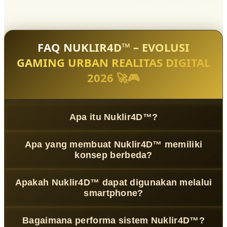
FAQ NUKLIR4D™ – EVOLUSI
GAMING URBAN REALITAS DIGITAL
2026 🚀🎮
Apa itu Nuklir4D™?
Nuklir4D™
adalah platform gaming digital modern yang
Apa yang membuat Nuklir4D™ memiliki
menghadirkan konsep
urban gaming ecosystem
berbasis
konsep berbeda?
realitas digital dengan teknologi adaptif, akses cepat, dan
tampilan futuristik untuk kebutuhan pengguna era 2026.
Nuklir4D™
menggabungkan teknologi sistem adaptif,
Apakah Nuklir4D™ dapat digunakan melalui
desain cyber urban, serta navigasi modern yang
smartphone?
dirancang untuk menciptakan pengalaman gaming lebih
intuitif, efisien, dan nyaman digunakan.
Bisa.
Nuklir4D™
mendukung berbagai perangkat seperti
Bagaimana performa sistem Nuklir4D™?
smartphone, tablet, dan desktop dengan tampilan