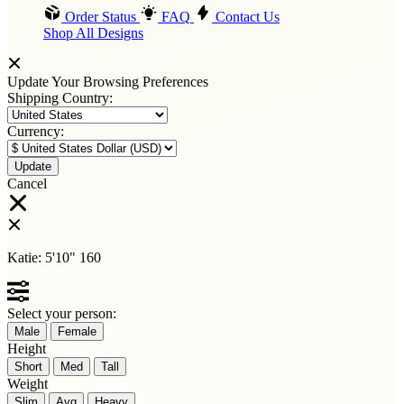
Order Status
FAQ
Contact Us
Shop All Designs
Update Your Browsing Preferences
Shipping Country:
Currency:
Cancel
Katie:
5'10"
160
Select your person:
Male
Female
Height
Short
Med
Tall
Weight
Slim
Avg
Heavy