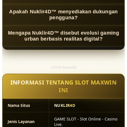
responsif agar pengalaman digital tetap optimal di
Nuklir4D™
menggunakan teknologi infrastruktur modern
berbagai ukuran layar.
Apakah Nuklir4D™ menyediakan dukungan
dengan sistem adaptif yang membantu menjaga
pengguna?
stabilitas akses, mempercepat respons platform, dan
memberikan pengalaman gaming yang lebih smooth.
Ya,
Nuklir4D™
menghadirkan layanan bantuan pengguna
Mengapa Nuklir4D™ disebut evolusi gaming
yang responsif untuk membantu memberikan informasi
urban berbasis realitas digital?
serta solusi dengan lebih cepat dalam ekosistem digital.
Karena
Nuklir4D™
memadukan konsep urban gaming,
teknologi adaptif, desain futuristik, dan pengalaman
digital interaktif yang mengikuti perkembangan industri
©2026 Nuklir4D
hiburan modern tahun 2026.
INFORMASI TENTANG SLOT MAXWIN
INI
Nama Situs
NUKLIR4D
GAME SLOT - Slot Online - Casino
Jenis Layanan
Live.