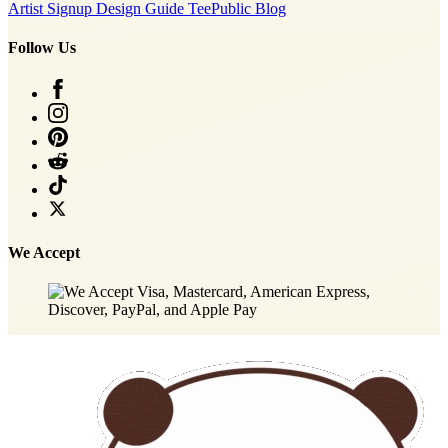
Artist Signup
Design Guide
TeePublic Blog
Follow Us
We Accept