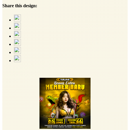
Share this design: