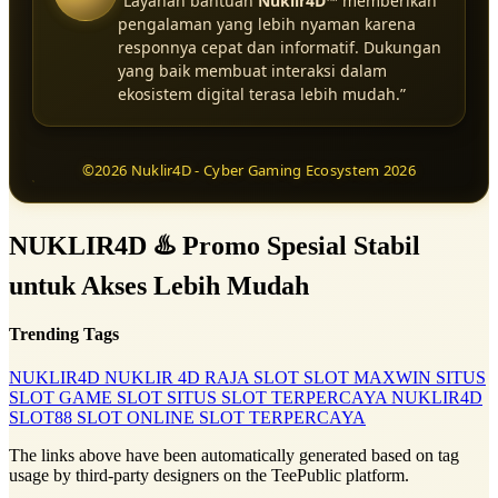
“Layanan bantuan
Nuklir4D™
memberikan
pengalaman yang lebih nyaman karena
responnya cepat dan informatif. Dukungan
yang baik membuat interaksi dalam
ekosistem digital terasa lebih mudah.”
©2026 Nuklir4D - Cyber Gaming Ecosystem 2026
NUKLIR4D ♨️ Promo Spesial Stabil
untuk Akses Lebih Mudah
Trending Tags
NUKLIR4D
NUKLIR 4D
RAJA SLOT
SLOT MAXWIN
SITUS
SLOT
GAME SLOT
SITUS SLOT TERPERCAYA
NUKLIR4D
SLOT88
SLOT ONLINE
SLOT TERPERCAYA
The links above have been automatically generated based on tag
usage by third-party designers on the TeePublic platform.