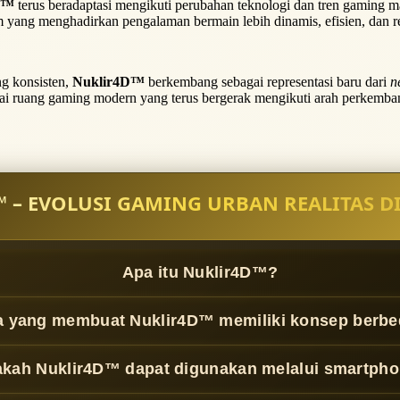
D™
terus beradaptasi mengikuti perubahan teknologi dan tren gaming ma
 yang menghadirkan pengalaman bermain lebih dinamis, efisien, dan 
ng konsisten,
Nuklir4D™
berkembang sebagai representasi baru dari
n
ai ruang gaming modern yang terus bergerak mengikuti arah perkemba
 – EVOLUSI GAMING URBAN REALITAS DIG
Apa itu Nuklir4D™?
m gaming digital modern yang menghadirkan konsep
urban gaming
 yang membuat Nuklir4D™ memiliki konsep berb
daptif, akses cepat, dan tampilan futuristik untuk kebutuhan peng
eknologi sistem adaptif, desain cyber urban, serta navigasi mo
kah Nuklir4D™ dapat digunakan melalui smartph
ming lebih intuitif, efisien, dan nyaman digunakan.