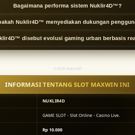
berbagai perangkat seperti smartphone, tablet, dan desktop de
Bagaimana performa sistem Nuklir4D™?
tap optimal di berbagai ukuran layar.
nologi infrastruktur modern dengan sistem adaptif yang memba
pakah Nuklir4D™ menyediakan dukungan penggun
ns platform, dan memberikan pengalaman gaming yang lebih smo
n layanan bantuan pengguna yang responsif untuk membantu me
ir4D™ disebut evolusi gaming urban berbasis real
dalam ekosistem digital.
n konsep urban gaming, teknologi adaptif, desain futuristik, d
 perkembangan industri hiburan modern tahun 2026.
©2026 Nuklir4D
INFORMASI TENTANG SLOT MAXWIN INI
NUKLIR4D
GAME SLOT - Slot Online - Casino Live.
Rp 10.000