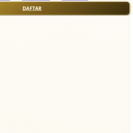
DAFTAR