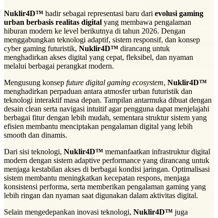
Nuklir4D™
hadir sebagai representasi baru dari
evolusi gaming
urban berbasis realitas digital
yang membawa pengalaman
hiburan modern ke level berikutnya di tahun 2026. Dengan
menggabungkan teknologi adaptif, sistem responsif, dan konsep
cyber gaming futuristik,
Nuklir4D™
dirancang untuk
menghadirkan akses digital yang cepat, fleksibel, dan nyaman
melalui berbagai perangkat modern.
Mengusung konsep
future digital gaming ecosystem
,
Nuklir4D™
menghadirkan perpaduan antara atmosfer urban futuristik dan
teknologi interaktif masa depan. Tampilan antarmuka dibuat dengan
desain clean serta navigasi intuitif agar pengguna dapat menjelajahi
berbagai fitur dengan lebih mudah, sementara struktur sistem yang
efisien membantu menciptakan pengalaman digital yang lebih
smooth dan dinamis.
Dari sisi teknologi,
Nuklir4D™
memanfaatkan infrastruktur digital
modern dengan sistem adaptive performance yang dirancang untuk
menjaga kestabilan akses di berbagai kondisi jaringan. Optimalisasi
sistem membantu meningkatkan kecepatan respons, menjaga
konsistensi performa, serta memberikan pengalaman gaming yang
lebih ringan dan nyaman saat digunakan dalam aktivitas digital.
Selain mengedepankan inovasi teknologi,
Nuklir4D™
juga