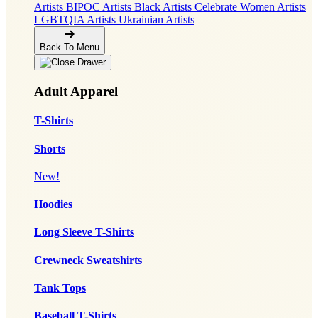
Artists
BIPOC Artists
Black Artists
Celebrate Women Artists
LGBTQIA Artists
Ukrainian Artists
Back To Menu
Adult Apparel
T-Shirts
Shorts
New!
Hoodies
Long Sleeve T-Shirts
Crewneck Sweatshirts
Tank Tops
Baseball T-Shirts