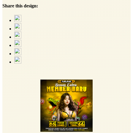
Share this design: