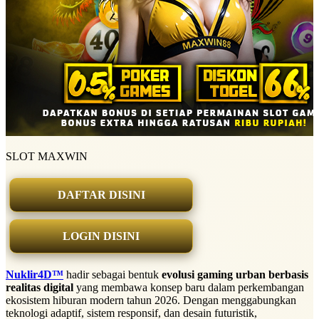
SLOT MAXWIN
DAFTAR DISINI
LOGIN DISINI
Nuklir4D™
hadir sebagai bentuk
evolusi gaming urban berbasis
realitas digital
yang membawa konsep baru dalam perkembangan
ekosistem hiburan modern tahun 2026. Dengan menggabungkan
teknologi adaptif, sistem responsif, dan desain futuristik,