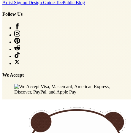
Artist Signup
Design Guide
TeePublic Blog
Follow Us
We Accept