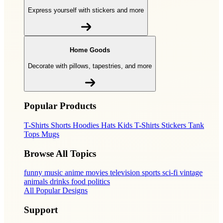
Express yourself with stickers and more
Home Goods
Decorate with pillows, tapestries, and more
Popular Products
T-Shirts
Shorts
Hoodies
Hats
Kids T-Shirts
Stickers
Tank
Tops
Mugs
Browse All Topics
funny
music
anime
movies
television
sports
sci-fi
vintage
animals
drinks
food
politics
All Popular Designs
Support