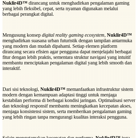
Nuklir4D™
dirancang untuk menghadirkan pengalaman gaming
yang lebih fleksibel, cepat, serta nyaman digunakan melalui
berbagai perangkat digital.
Mengusung konsep
digital reality gaming ecosystem
,
Nuklir4D™
menghadirkan suasana urban futuristik dengan tampilan antarmuka
yang modern dan mudah dipahami. Setiap elemen platform
dirancang secara efisien agar pengguna dapat menjelajahi berbagai
fitur dengan lebih praktis, sementara struktur navigasi yang intuitif
membantu menciptakan pengalaman digital yang lebih smooth dan
interaktif.
Dari sisi teknologi,
Nuklir4D™
memanfaatkan infrastruktur sistem
modern dengan kemampuan adaptasi tinggi untuk menjaga
kestabilan performa di berbagai kondisi jaringan. Optimalisasi server
dan teknologi responsif membantu meningkatkan kecepatan akses,
menjaga konsistensi sistem, serta memberikan pengalaman gaming
yang lebih ringan tanpa mengurangi kualitas interaksi pengguna.
Selain mengutamakan kecepatan dan performa,
Nuklir4D™
juga