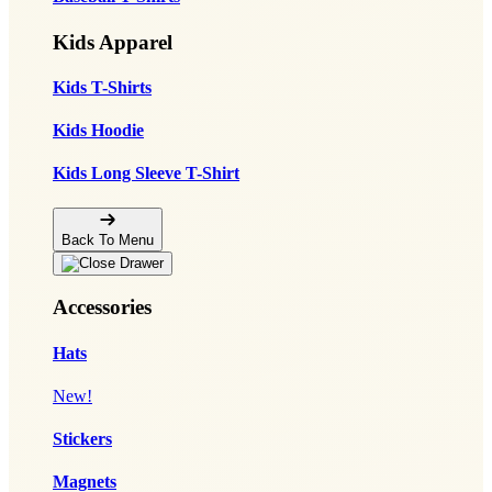
Kids Apparel
Kids T-Shirts
Kids Hoodie
Kids Long Sleeve T-Shirt
Back To Menu
Accessories
Hats
New!
Stickers
Magnets