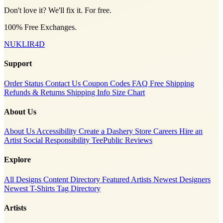
Don't love it? We'll fix it. For free.
100% Free Exchanges.
NUKLIR4D
Support
Order Status
Contact Us
Coupon Codes
FAQ
Free Shipping
Refunds & Returns
Shipping Info
Size Chart
About Us
About Us
Accessibility
Create a Dashery Store
Careers
Hire an
Artist
Social Responsibility
TeePublic Reviews
Explore
All Designs
Content Directory
Featured Artists
Newest Designers
Newest T-Shirts
Tag Directory
Artists