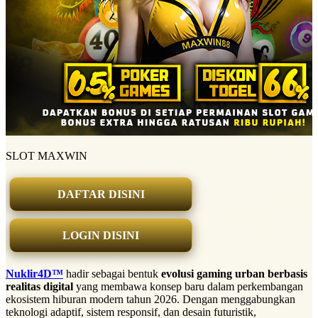
SLOT MAXWIN
DAFTAR DISINI
LOGIN DISINI
Nuklir4D™
hadir sebagai bentuk
evolusi gaming urban berbasis
realitas digital
yang membawa konsep baru dalam perkembangan
ekosistem hiburan modern tahun 2026. Dengan menggabungkan
teknologi adaptif, sistem responsif, dan desain futuristik,