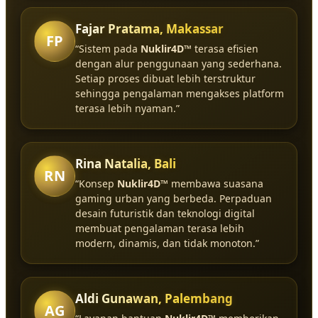
Fajar Pratama, Makassar
FP
“Sistem pada
Nuklir4D™
terasa efisien
dengan alur penggunaan yang sederhana.
Setiap proses dibuat lebih terstruktur
sehingga pengalaman mengakses platform
terasa lebih nyaman.”
Rina Natalia, Bali
RN
“Konsep
Nuklir4D™
membawa suasana
gaming urban yang berbeda. Perpaduan
desain futuristik dan teknologi digital
membuat pengalaman terasa lebih
modern, dinamis, dan tidak monoton.”
Aldi Gunawan, Palembang
AG