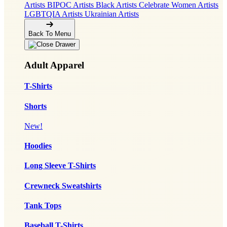
Artists
BIPOC Artists
Black Artists
Celebrate Women Artists
LGBTQIA Artists
Ukrainian Artists
Back To Menu
Adult Apparel
T-Shirts
Shorts
New!
Hoodies
Long Sleeve T-Shirts
Crewneck Sweatshirts
Tank Tops
Baseball T-Shirts