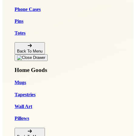
Phone Cases
Pins
Totes
Back To Menu
Home Goods
Mugs
Tapestries
Wall Art
Pillows