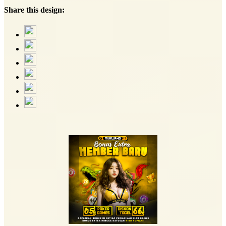
Share this design: