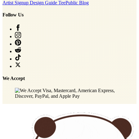
Artist Signup
Design Guide
TeePublic Blog
Follow Us
We Accept