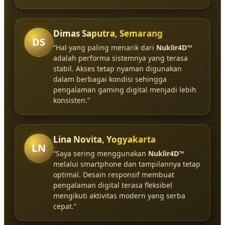
Dimas Saputra, Semarang
DS
“Hal yang paling menarik dari
Nuklir4D™
adalah performa sistemnya yang terasa
stabil. Akses tetap nyaman digunakan
dalam berbagai kondisi sehingga
pengalaman gaming digital menjadi lebih
konsisten.”
Lina Novita, Yogyakarta
LN
“Saya sering menggunakan
Nuklir4D™
melalui smartphone dan tampilannya tetap
optimal. Desain responsif membuat
pengalaman digital terasa fleksibel
mengikuti aktivitas modern yang serba
cepat.”