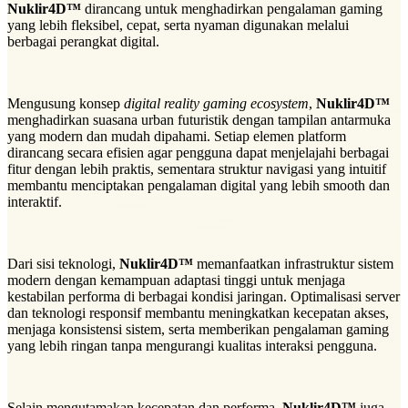
Nuklir4D™
dirancang untuk menghadirkan pengalaman gaming
yang lebih fleksibel, cepat, serta nyaman digunakan melalui
berbagai perangkat digital.
Mengusung konsep
digital reality gaming ecosystem
,
Nuklir4D™
menghadirkan suasana urban futuristik dengan tampilan antarmuka
yang modern dan mudah dipahami. Setiap elemen platform
dirancang secara efisien agar pengguna dapat menjelajahi berbagai
fitur dengan lebih praktis, sementara struktur navigasi yang intuitif
membantu menciptakan pengalaman digital yang lebih smooth dan
interaktif.
Dari sisi teknologi,
Nuklir4D™
memanfaatkan infrastruktur sistem
modern dengan kemampuan adaptasi tinggi untuk menjaga
kestabilan performa di berbagai kondisi jaringan. Optimalisasi server
dan teknologi responsif membantu meningkatkan kecepatan akses,
menjaga konsistensi sistem, serta memberikan pengalaman gaming
yang lebih ringan tanpa mengurangi kualitas interaksi pengguna.
Selain mengutamakan kecepatan dan performa,
Nuklir4D™
juga