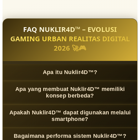
FAQ NUKLIR4D™ – EVOLUSI
GAMING URBAN REALITAS DIGITAL
2026 🚀🎮
Apa itu Nuklir4D™?
Nuklir4D™
adalah platform gaming digital modern yang
Apa yang membuat Nuklir4D™ memiliki
menghadirkan konsep
urban gaming ecosystem
berbasis
konsep berbeda?
realitas digital dengan teknologi adaptif, akses cepat, dan
tampilan futuristik untuk kebutuhan pengguna era 2026.
Nuklir4D™
menggabungkan teknologi sistem adaptif,
Apakah Nuklir4D™ dapat digunakan melalui
desain cyber urban, serta navigasi modern yang
smartphone?
dirancang untuk menciptakan pengalaman gaming lebih
intuitif, efisien, dan nyaman digunakan.
Bisa.
Nuklir4D™
mendukung berbagai perangkat seperti
Bagaimana performa sistem Nuklir4D™?
smartphone, tablet, dan desktop dengan tampilan