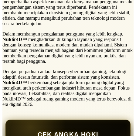
memperhatikan aspek keamanan dan kenyamanan pengguna melalui
pengembangan sistem yang terus diperbarui. Pendekatan ini
membantu menciptakan ekosistem gaming digital yang lebih stabil,
efisien, dan mampu mengikuti perubahan tren teknologi modern
secara berkelanjutan.
Dalam membangun pengalaman pengguna yang lebih lengkap,
Nuklir4D™
menghadirkan dukungan layanan yang responsif
dengan konsep komunikasi modern dan mudah dipahami. Sistem
bantuan yang tersedia menjadi bagian dari komitmen platform untuk
memberikan pengalaman digital yang lebih nyaman, praktis, dan
terarah bagi pengguna.
Dengan perpaduan antara konsep cyber urban gaming, teknologi
adaptif, desain futuristik, dan performa sistem yang konsisten,
Nuklir4D™
berkembang sebagai platform gaming digital yang
mengikuti arah perkembangan industri hiburan masa depan. Fokus
pada inovasi, fleksibilitas, dan realitas digital menjadikan
Nuklir4D™ sebagai ruang gaming modern yang terus berevolusi di
era digital 2026.
CEK ANGKA HOKI