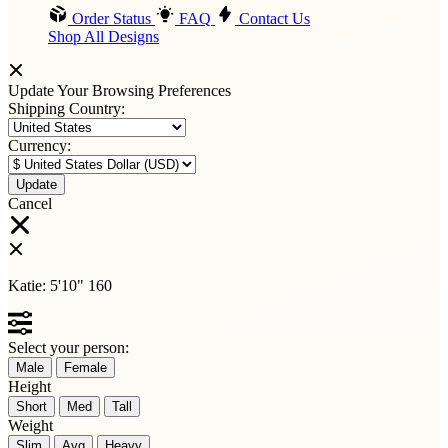
Order Status
FAQ
Contact Us
Shop All Designs
Update Your Browsing Preferences
Shipping Country:
Currency:
Cancel
Katie:
5'10"
160
Select your person:
Male
Female
Height
Short
Med
Tall
Weight
Slim
Avg
Heavy