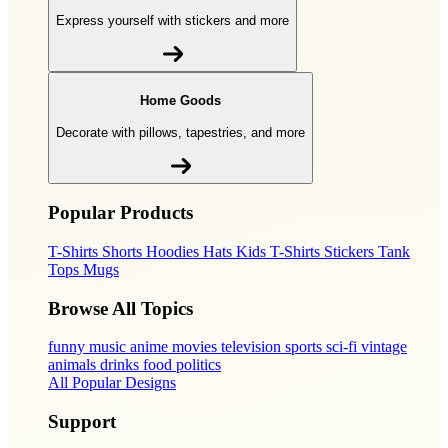
Express yourself with stickers and more
Home Goods
Decorate with pillows, tapestries, and more
Popular Products
T-Shirts
Shorts
Hoodies
Hats
Kids T-Shirts
Stickers
Tank
Tops
Mugs
Browse All Topics
funny
music
anime
movies
television
sports
sci-fi
vintage
animals
drinks
food
politics
All Popular Designs
Support