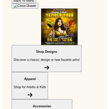
Back To Menu
Shop Designs
Discover a classic design or new favorite artist
Apparel
Shop for Adults & Kids
Accessories