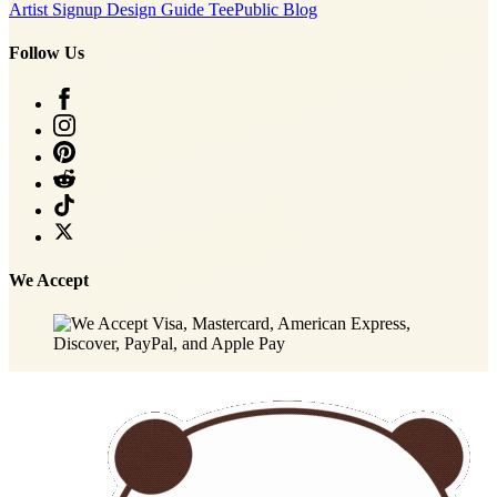
Artist Signup
Design Guide
TeePublic Blog
Follow Us
We Accept