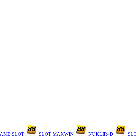
AME SLOT
SLOT MAXWIN
NUKLIR4D
SL