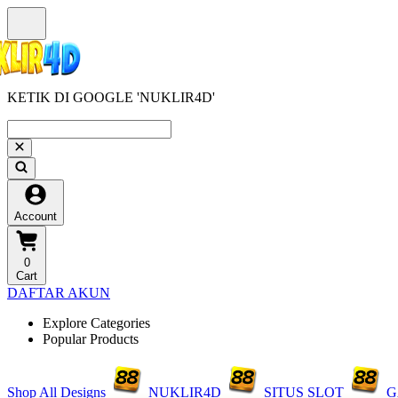
KETIK DI GOOGLE 'NUKLIR4D'
Account
0
Cart
DAFTAR AKUN
Explore Categories
Popular Products
Shop All Designs
NUKLIR4D
SITUS SLOT
G