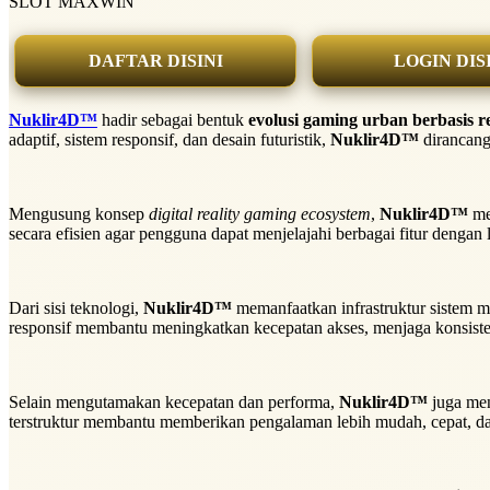
SLOT MAXWIN
DAFTAR DISINI
LOGIN DIS
Nuklir4D™
hadir sebagai bentuk
evolusi gaming urban berbasis rea
adaptif, sistem responsif, dan desain futuristik,
Nuklir4D™
dirancang
Mengusung konsep
digital reality gaming ecosystem
,
Nuklir4D™
me
secara efisien agar pengguna dapat menjelajahi berbagai fitur dengan 
Dari sisi teknologi,
Nuklir4D™
memanfaatkan infrastruktur sistem mo
responsif membantu meningkatkan kecepatan akses, menjaga konsisten
Selain mengutamakan kecepatan dan performa,
Nuklir4D™
juga men
terstruktur membantu memberikan pengalaman lebih mudah, cepat, da