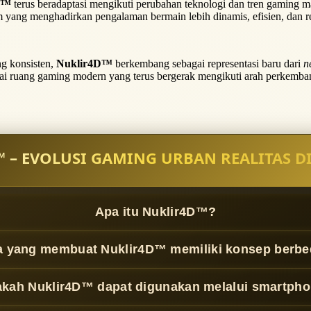
D™
terus beradaptasi mengikuti perubahan teknologi dan tren gaming ma
 yang menghadirkan pengalaman bermain lebih dinamis, efisien, dan 
ng konsisten,
Nuklir4D™
berkembang sebagai representasi baru dari
n
ai ruang gaming modern yang terus bergerak mengikuti arah perkemba
 – EVOLUSI GAMING URBAN REALITAS DIG
Apa itu Nuklir4D™?
m gaming digital modern yang menghadirkan konsep
urban gaming
 yang membuat Nuklir4D™ memiliki konsep berb
daptif, akses cepat, dan tampilan futuristik untuk kebutuhan peng
eknologi sistem adaptif, desain cyber urban, serta navigasi mo
kah Nuklir4D™ dapat digunakan melalui smartph
ming lebih intuitif, efisien, dan nyaman digunakan.