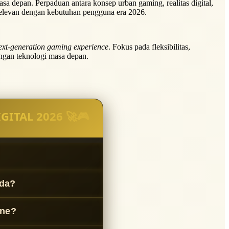
sa depan. Perpaduan antara konsep urban gaming, realitas digital,
relevan dengan kebutuhan pengguna era 2026.
ext-generation gaming experience
. Fokus pada fleksibilitas,
ngan teknologi masa depan.
ITAL 2026 🚀🎮
 ecosystem
berbasis realitas
eda?
guna era 2026.
dern yang dirancang untuk
one?