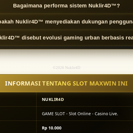
berbagai perangkat seperti smartphone, tablet, dan desktop de
Bagaimana performa sistem Nuklir4D™?
tap optimal di berbagai ukuran layar.
nologi infrastruktur modern dengan sistem adaptif yang memba
pakah Nuklir4D™ menyediakan dukungan penggun
ns platform, dan memberikan pengalaman gaming yang lebih smo
n layanan bantuan pengguna yang responsif untuk membantu me
ir4D™ disebut evolusi gaming urban berbasis real
dalam ekosistem digital.
n konsep urban gaming, teknologi adaptif, desain futuristik, d
 perkembangan industri hiburan modern tahun 2026.
©2026 Nuklir4D
INFORMASI TENTANG SLOT MAXWIN INI
NUKLIR4D
GAME SLOT - Slot Online - Casino Live.
Rp 10.000