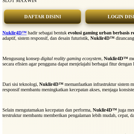
SLOT MAXWIN
DAFTAR DISINI
LOGIN DIS
Nuklir4D™
hadir sebagai bentuk
evolusi gaming urban berbasis rea
adaptif, sistem responsif, dan desain futuristik,
Nuklir4D™
dirancang
Mengusung konsep
digital reality gaming ecosystem
,
Nuklir4D™
me
secara efisien agar pengguna dapat menjelajahi berbagai fitur dengan 
Dari sisi teknologi,
Nuklir4D™
memanfaatkan infrastruktur sistem mo
responsif membantu meningkatkan kecepatan akses, menjaga konsisten
Selain mengutamakan kecepatan dan performa,
Nuklir4D™
juga men
terstruktur membantu memberikan pengalaman lebih mudah, cepat, da