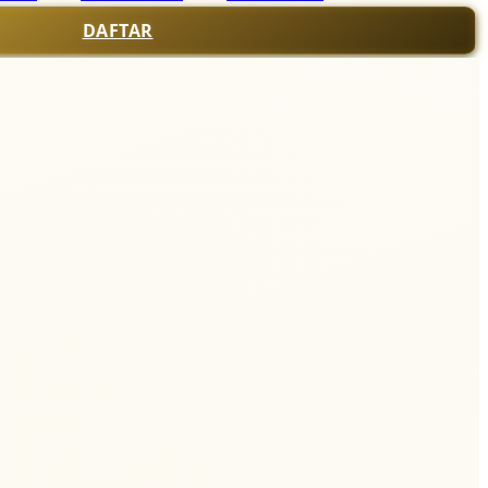
DAFTAR