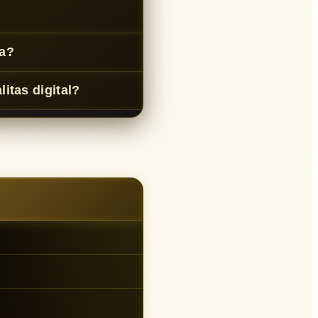
ngan tampilan responsif
ntu menjaga stabilitas
a?
oth.
mberikan informasi serta
itas digital?
an pengalaman digital