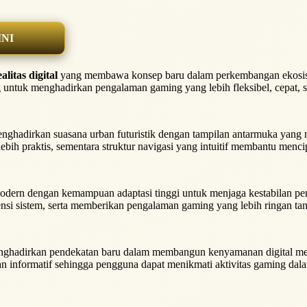
INI
litas digital
yang membawa konsep baru dalam perkembangan ekosis
 untuk menghadirkan pengalaman gaming yang lebih fleksibel, cepat, se
nghadirkan suasana urban futuristik dengan tampilan antarmuka yang 
lebih praktis, sementara struktur navigasi yang intuitif membantu menci
dern dengan kemampuan adaptasi tinggi untuk menjaga kestabilan perfo
si sistem, serta memberikan pengalaman gaming yang lebih ringan tan
ghadirkan pendekatan baru dalam membangun kenyamanan digital mel
n informatif sehingga pengguna dapat menikmati aktivitas gaming dal