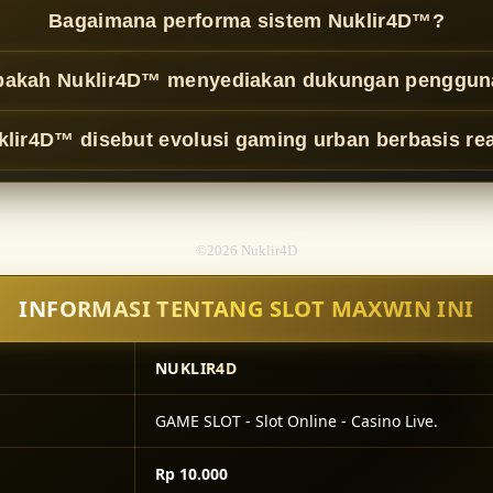
berbagai perangkat seperti smartphone, tablet, dan desktop de
Bagaimana performa sistem Nuklir4D™?
tap optimal di berbagai ukuran layar.
nologi infrastruktur modern dengan sistem adaptif yang memba
pakah Nuklir4D™ menyediakan dukungan penggun
ns platform, dan memberikan pengalaman gaming yang lebih smo
n layanan bantuan pengguna yang responsif untuk membantu me
ir4D™ disebut evolusi gaming urban berbasis real
dalam ekosistem digital.
n konsep urban gaming, teknologi adaptif, desain futuristik, d
 perkembangan industri hiburan modern tahun 2026.
©2026 Nuklir4D
INFORMASI TENTANG SLOT MAXWIN INI
NUKLIR4D
GAME SLOT - Slot Online - Casino Live.
Rp 10.000