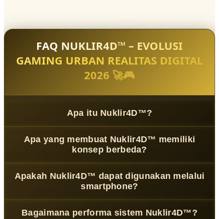
FAQ NUKLIR4D™ – EVOLUSI
GAMING URBAN REALITAS DIGITAL
2026 🚀🎮
Apa itu Nuklir4D™?
Nuklir4D™
adalah platform gaming digital modern yang
Apa yang membuat Nuklir4D™ memiliki
menghadirkan konsep
urban gaming ecosystem
berbasis
konsep berbeda?
realitas digital dengan teknologi adaptif, akses cepat, dan
tampilan futuristik untuk kebutuhan pengguna era 2026.
Nuklir4D™
menggabungkan teknologi sistem adaptif,
Apakah Nuklir4D™ dapat digunakan melalui
desain cyber urban, serta navigasi modern yang
smartphone?
dirancang untuk menciptakan pengalaman gaming lebih
intuitif, efisien, dan nyaman digunakan.
Bisa.
Nuklir4D™
mendukung berbagai perangkat seperti
Bagaimana performa sistem Nuklir4D™?
smartphone, tablet, dan desktop dengan tampilan