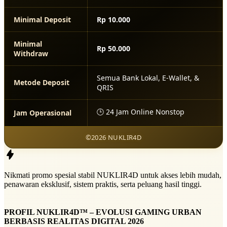
Minimal Deposit
Rp 10.000
Minimal
Rp 50.000
Withdraw
Semua Bank Lokal, E-Wallet, &
Metode Deposit
QRIS
🕒 24 Jam Online Nonstop
Jam Operasional
©2026 NUKLIR4D
Nikmati promo spesial stabil NUKLIR4D untuk akses lebih mudah,
penawaran eksklusif, sistem praktis, serta peluang hasil tinggi.
PROFIL NUKLIR4D™ – EVOLUSI GAMING URBAN
BERBASIS REALITAS DIGITAL 2026