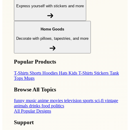
Express yourself with stickers and more
Home Goods
Decorate with pillows, tapestries, and more
Popular Products
T-Shirts
Shorts
Hoodies
Hats
Kids T-Shirts
Stickers
Tank
Tops
Mugs
Browse All Topics
funny
music
anime
movies
television
sports
sci-fi
vintage
animals
drinks
food
politics
All Popular Designs
Support