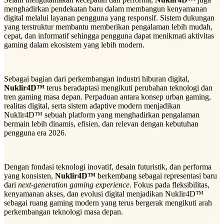
menghadirkan pendekatan baru dalam membangun kenyamanan
digital melalui layanan pengguna yang responsif. Sistem dukungan
yang terstruktur membantu memberikan pengalaman lebih mudah,
cepat, dan informatif sehingga pengguna dapat menikmati aktivitas
gaming dalam ekosistem yang lebih modern.
Sebagai bagian dari perkembangan industri hiburan digital,
Nuklir4D™
terus beradaptasi mengikuti perubahan teknologi dan
tren gaming masa depan. Perpaduan antara konsep urban gaming,
realitas digital, serta sistem adaptive modern menjadikan
Nuklir4D™ sebuah platform yang menghadirkan pengalaman
bermain lebih dinamis, efisien, dan relevan dengan kebutuhan
pengguna era 2026.
Dengan fondasi teknologi inovatif, desain futuristik, dan performa
yang konsisten,
Nuklir4D™
berkembang sebagai representasi baru
dari
next-generation gaming experience
. Fokus pada fleksibilitas,
kenyamanan akses, dan evolusi digital menjadikan Nuklir4D™
sebagai ruang gaming modern yang terus bergerak mengikuti arah
perkembangan teknologi masa depan.