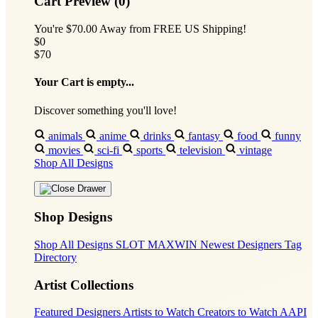
Cart Preview (0)
You're
$70.00
Away from
FREE US Shipping!
$0
$70
Your Cart is empty...
Discover something you'll love!
animals
anime
drinks
fantasy
food
funny
movies
sci-fi
sports
television
vintage
Shop All Designs
Shop Designs
Shop All Designs
SLOT MAXWIN
Newest Designers
Tag
Directory
Artist Collections
Featured Designers
Artists to Watch
Creators to Watch
AAPI