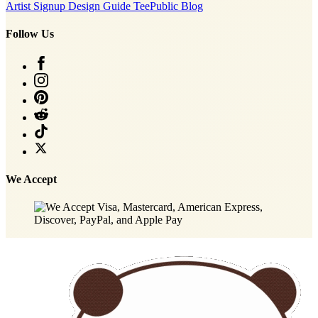
Artist Signup
Design Guide
TeePublic Blog
Follow Us
We Accept