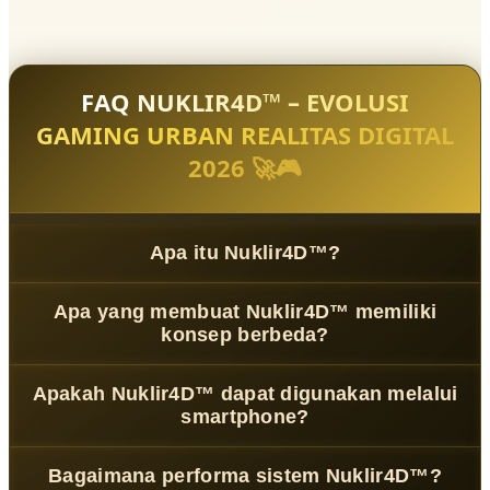
FAQ NUKLIR4D™ – EVOLUSI
GAMING URBAN REALITAS DIGITAL
2026 🚀🎮
Apa itu Nuklir4D™?
Nuklir4D™
adalah platform gaming digital modern yang
Apa yang membuat Nuklir4D™ memiliki
menghadirkan konsep
urban gaming ecosystem
berbasis
konsep berbeda?
realitas digital dengan teknologi adaptif, akses cepat, dan
tampilan futuristik untuk kebutuhan pengguna era 2026.
Nuklir4D™
menggabungkan teknologi sistem adaptif,
Apakah Nuklir4D™ dapat digunakan melalui
desain cyber urban, serta navigasi modern yang
smartphone?
dirancang untuk menciptakan pengalaman gaming lebih
intuitif, efisien, dan nyaman digunakan.
Bisa.
Nuklir4D™
mendukung berbagai perangkat seperti
Bagaimana performa sistem Nuklir4D™?
smartphone, tablet, dan desktop dengan tampilan