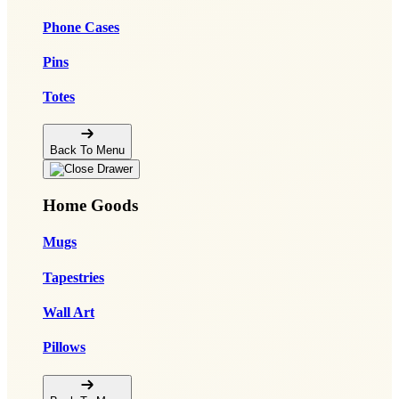
Phone Cases
Pins
Totes
Back To Menu
Home Goods
Mugs
Tapestries
Wall Art
Pillows