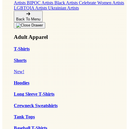
Artists
BIPOC Artists
Black Artists
Celebrate Women Artists
LGBTQIA Artists
Ukrainian Artists
Back To Menu
Adult Apparel
T-Shirts
Shorts
New!
Hoodies
Long Sleeve T-Shirts
Crewneck Sweatshirts
Tank Tops
Baseball T-Shirts