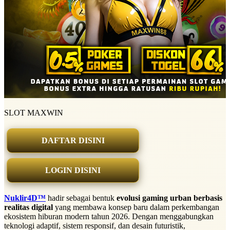
SLOT MAXWIN
DAFTAR DISINI
LOGIN DISINI
Nuklir4D™
hadir sebagai bentuk
evolusi gaming urban berbasis
realitas digital
yang membawa konsep baru dalam perkembangan
ekosistem hiburan modern tahun 2026. Dengan menggabungkan
teknologi adaptif, sistem responsif, dan desain futuristik,