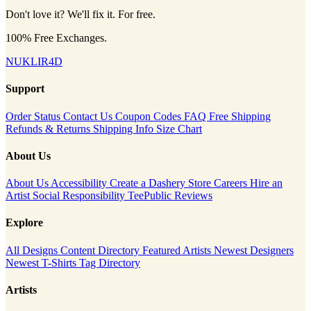
Don't love it? We'll fix it. For free.
100% Free Exchanges.
NUKLIR4D
Support
Order Status
Contact Us
Coupon Codes
FAQ
Free Shipping
Refunds & Returns
Shipping Info
Size Chart
About Us
About Us
Accessibility
Create a Dashery Store
Careers
Hire an
Artist
Social Responsibility
TeePublic Reviews
Explore
All Designs
Content Directory
Featured Artists
Newest Designers
Newest T-Shirts
Tag Directory
Artists