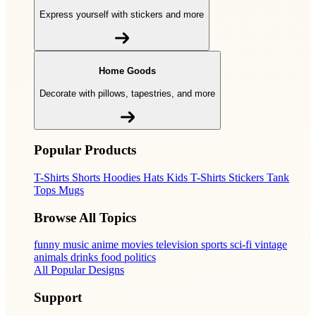
Express yourself with stickers and more
Home Goods
Decorate with pillows, tapestries, and more
Popular Products
T-Shirts
Shorts
Hoodies
Hats
Kids T-Shirts
Stickers
Tank
Tops
Mugs
Browse All Topics
funny
music
anime
movies
television
sports
sci-fi
vintage
animals
drinks
food
politics
All Popular Designs
Support