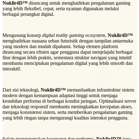
Nuklir4D™
dirancang untuk menghadirkan pengalaman gaming
yang lebih fleksibel, cepat, serta nyaman digunakan melalui
berbagai perangkat digital.
Mengusung konsep
digital reality gaming ecosystem
,
Nuklir4D™
menghadirkan suasana urban futuristik dengan tampilan antarmuka
yang modern dan mudah dipahami. Setiap elemen platform
dirancang secara efisien agar pengguna dapat menjelajahi berbagai
fitur dengan lebih praktis, sementara struktur navigasi yang intuitif
membantu menciptakan pengalaman digital yang lebih smooth dan
interaktif.
Dari sisi teknologi,
Nuklir4D™
memanfaatkan infrastruktur sistem
modern dengan kemampuan adaptasi tinggi untuk menjaga
kestabilan performa di berbagai kondisi jaringan. Optimalisasi server
dan teknologi responsif membantu meningkatkan kecepatan akses,
menjaga konsistensi sistem, serta memberikan pengalaman gaming
yang lebih ringan tanpa mengurangi kualitas interaksi pengguna.
Selain mengutamakan kecepatan dan performa,
Nuklir4D™
juga