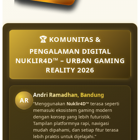
🏆 KOMUNITAS &
PENGALAMAN DIGITAL
NUKLIR4D™ – URBAN GAMING
REALITY 2026
Andri Ramadhan, Bandung
AR
“Menggunakan
Nuklir4D™
terasa seperti
memasuki ekosistem gaming modern
dengan konsep yang lebih futuristik.
Tampilan platformnya rapi, navigasi
mudah dipahami, dan setiap fitur terasa
lebih praktis untuk dijelajahi.”