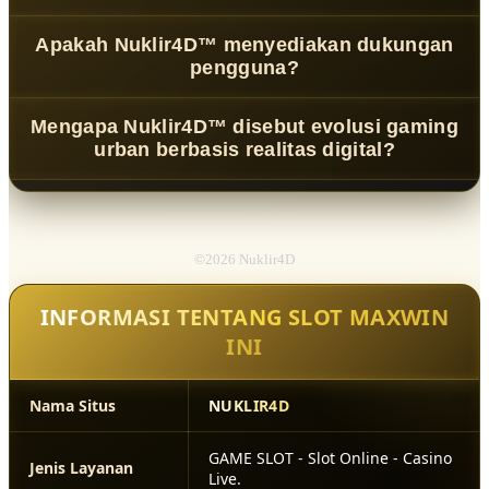
responsif agar pengalaman digital tetap optimal di
Nuklir4D™
menggunakan teknologi infrastruktur modern
berbagai ukuran layar.
Apakah Nuklir4D™ menyediakan dukungan
dengan sistem adaptif yang membantu menjaga
pengguna?
stabilitas akses, mempercepat respons platform, dan
memberikan pengalaman gaming yang lebih smooth.
Ya,
Nuklir4D™
menghadirkan layanan bantuan pengguna
Mengapa Nuklir4D™ disebut evolusi gaming
yang responsif untuk membantu memberikan informasi
urban berbasis realitas digital?
serta solusi dengan lebih cepat dalam ekosistem digital.
Karena
Nuklir4D™
memadukan konsep urban gaming,
teknologi adaptif, desain futuristik, dan pengalaman
digital interaktif yang mengikuti perkembangan industri
©2026 Nuklir4D
hiburan modern tahun 2026.
INFORMASI TENTANG SLOT MAXWIN
INI
Nama Situs
NUKLIR4D
GAME SLOT - Slot Online - Casino
Jenis Layanan
Live.