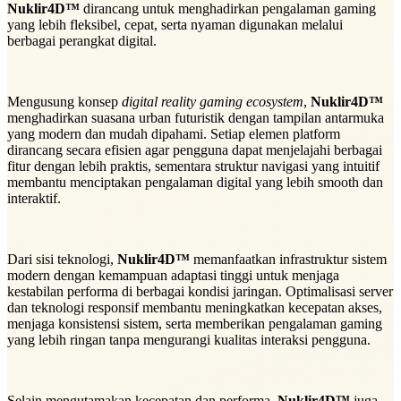
Nuklir4D™
dirancang untuk menghadirkan pengalaman gaming
yang lebih fleksibel, cepat, serta nyaman digunakan melalui
berbagai perangkat digital.
Mengusung konsep
digital reality gaming ecosystem
,
Nuklir4D™
menghadirkan suasana urban futuristik dengan tampilan antarmuka
yang modern dan mudah dipahami. Setiap elemen platform
dirancang secara efisien agar pengguna dapat menjelajahi berbagai
fitur dengan lebih praktis, sementara struktur navigasi yang intuitif
membantu menciptakan pengalaman digital yang lebih smooth dan
interaktif.
Dari sisi teknologi,
Nuklir4D™
memanfaatkan infrastruktur sistem
modern dengan kemampuan adaptasi tinggi untuk menjaga
kestabilan performa di berbagai kondisi jaringan. Optimalisasi server
dan teknologi responsif membantu meningkatkan kecepatan akses,
menjaga konsistensi sistem, serta memberikan pengalaman gaming
yang lebih ringan tanpa mengurangi kualitas interaksi pengguna.
Selain mengutamakan kecepatan dan performa,
Nuklir4D™
juga