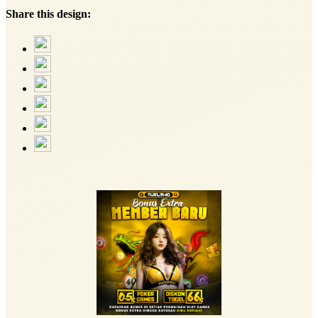
Share this design: