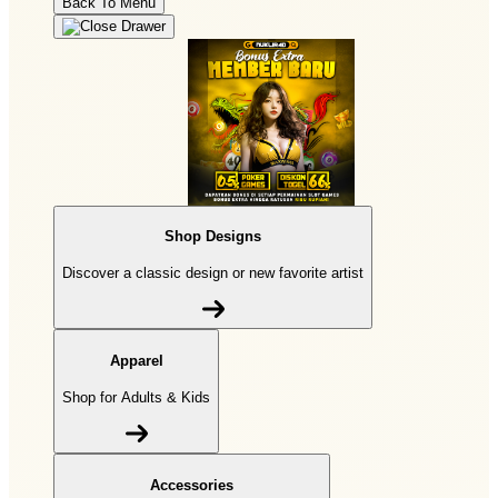
Back To Menu
Shop Designs
Discover a classic design or new favorite artist
Apparel
Shop for Adults & Kids
Accessories