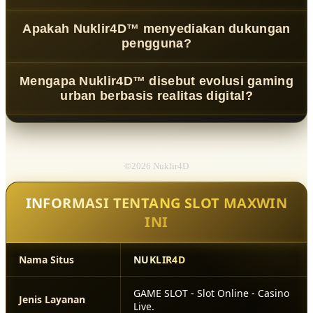
responsif agar pengalaman digital tetap optimal di
Nuklir4D™
menggunakan teknologi infrastruktur modern
berbagai ukuran layar.
Apakah Nuklir4D™ menyediakan dukungan
dengan sistem adaptif yang membantu menjaga
pengguna?
stabilitas akses, mempercepat respons platform, dan
memberikan pengalaman gaming yang lebih smooth.
Ya,
Nuklir4D™
menghadirkan layanan bantuan pengguna
Mengapa Nuklir4D™ disebut evolusi gaming
yang responsif untuk membantu memberikan informasi
urban berbasis realitas digital?
serta solusi dengan lebih cepat dalam ekosistem digital.
Karena
Nuklir4D™
memadukan konsep urban gaming,
teknologi adaptif, desain futuristik, dan pengalaman
digital interaktif yang mengikuti perkembangan industri
©2026 Nuklir4D
hiburan modern tahun 2026.
INFORMASI TENTANG SLOT MAXWIN
INI
Nama Situs
NUKLIR4D
GAME SLOT - Slot Online - Casino
Jenis Layanan
Live.