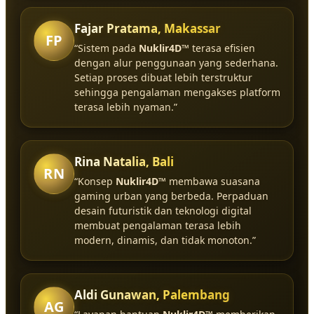
Fajar Pratama, Makassar
FP
“Sistem pada
Nuklir4D™
terasa efisien
dengan alur penggunaan yang sederhana.
Setiap proses dibuat lebih terstruktur
sehingga pengalaman mengakses platform
terasa lebih nyaman.”
Rina Natalia, Bali
RN
“Konsep
Nuklir4D™
membawa suasana
gaming urban yang berbeda. Perpaduan
desain futuristik dan teknologi digital
membuat pengalaman terasa lebih
modern, dinamis, dan tidak monoton.”
Aldi Gunawan, Palembang
AG