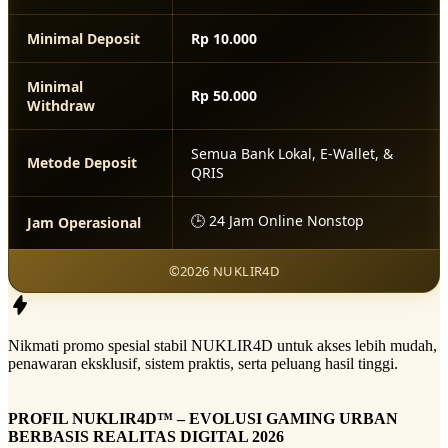
Minimal Deposit
Rp 10.000
Minimal
Rp 50.000
Withdraw
Semua Bank Lokal, E-Wallet, &
Metode Deposit
QRIS
🕒 24 Jam Online Nonstop
Jam Operasional
©2026 NUKLIR4D
Nikmati promo spesial stabil NUKLIR4D untuk akses lebih mudah,
penawaran eksklusif, sistem praktis, serta peluang hasil tinggi.
PROFIL NUKLIR4D™ – EVOLUSI GAMING URBAN
BERBASIS REALITAS DIGITAL 2026