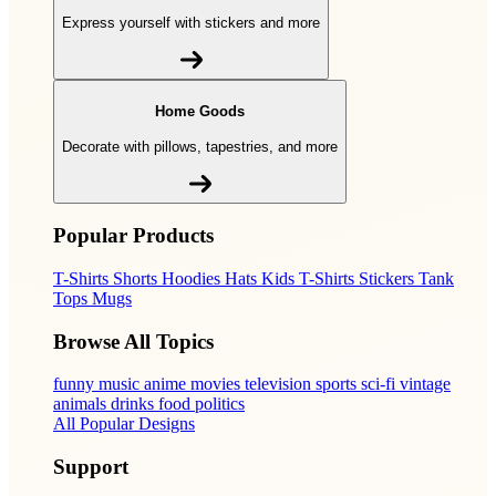
Express yourself with stickers and more
Home Goods
Decorate with pillows, tapestries, and more
Popular Products
T-Shirts
Shorts
Hoodies
Hats
Kids T-Shirts
Stickers
Tank
Tops
Mugs
Browse All Topics
funny
music
anime
movies
television
sports
sci-fi
vintage
animals
drinks
food
politics
All Popular Designs
Support