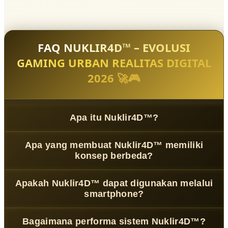
FAQ NUKLIR4D™ – EVOLUSI
GAMING URBAN REALITAS DIGITAL
2026 🚀🎮
Apa itu Nuklir4D™?
Nuklir4D™
adalah platform gaming digital modern yang
Apa yang membuat Nuklir4D™ memiliki
menghadirkan konsep
urban gaming ecosystem
berbasis
konsep berbeda?
realitas digital dengan teknologi adaptif, akses cepat, dan
tampilan futuristik untuk kebutuhan pengguna era 2026.
Nuklir4D™
menggabungkan teknologi sistem adaptif,
Apakah Nuklir4D™ dapat digunakan melalui
desain cyber urban, serta navigasi modern yang
smartphone?
dirancang untuk menciptakan pengalaman gaming lebih
intuitif, efisien, dan nyaman digunakan.
Bisa.
Nuklir4D™
mendukung berbagai perangkat seperti
Bagaimana performa sistem Nuklir4D™?
smartphone, tablet, dan desktop dengan tampilan