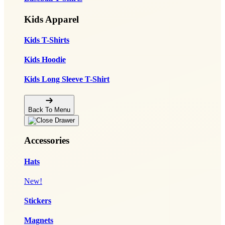
Kids Apparel
Kids T-Shirts
Kids Hoodie
Kids Long Sleeve T-Shirt
Back To Menu
Accessories
Hats
New!
Stickers
Magnets