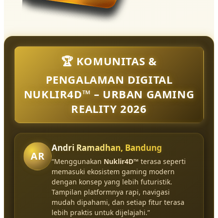
🏆 KOMUNITAS &
PENGALAMAN DIGITAL
NUKLIR4D™ – URBAN GAMING
REALITY 2026
Andri Ramadhan, Bandung
AR
“Menggunakan
Nuklir4D™
terasa seperti
memasuki ekosistem gaming modern
dengan konsep yang lebih futuristik.
Tampilan platformnya rapi, navigasi
mudah dipahami, dan setiap fitur terasa
lebih praktis untuk dijelajahi.”