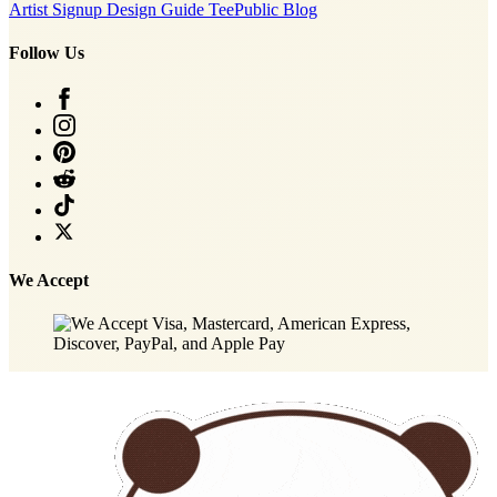
Artist Signup
Design Guide
TeePublic Blog
Follow Us
We Accept