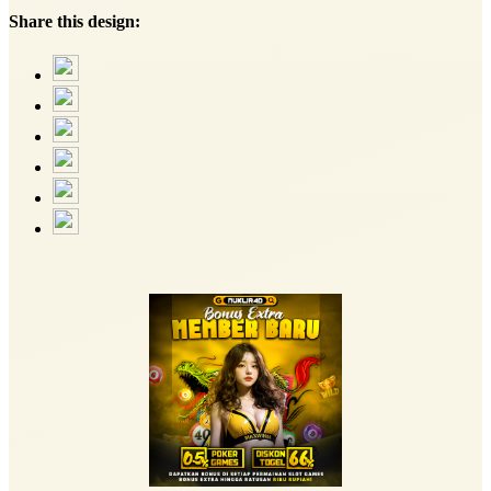
Share this design: