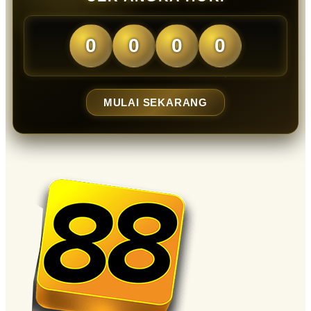
0
0
0
0
MULAI SEKARANG