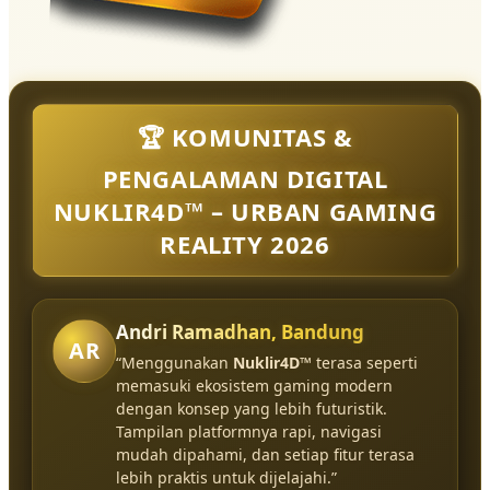
🏆 KOMUNITAS &
PENGALAMAN DIGITAL
NUKLIR4D™ – URBAN GAMING
REALITY 2026
Andri Ramadhan, Bandung
AR
“Menggunakan
Nuklir4D™
terasa seperti
memasuki ekosistem gaming modern
dengan konsep yang lebih futuristik.
Tampilan platformnya rapi, navigasi
mudah dipahami, dan setiap fitur terasa
lebih praktis untuk dijelajahi.”