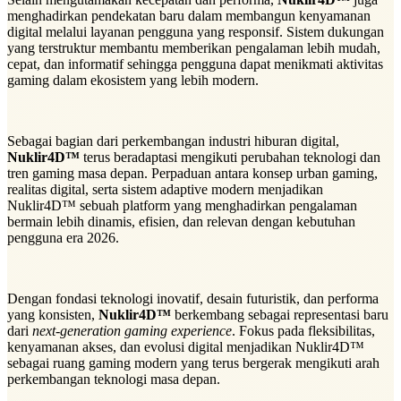
menghadirkan pendekatan baru dalam membangun kenyamanan
digital melalui layanan pengguna yang responsif. Sistem dukungan
yang terstruktur membantu memberikan pengalaman lebih mudah,
cepat, dan informatif sehingga pengguna dapat menikmati aktivitas
gaming dalam ekosistem yang lebih modern.
Sebagai bagian dari perkembangan industri hiburan digital,
Nuklir4D™
terus beradaptasi mengikuti perubahan teknologi dan
tren gaming masa depan. Perpaduan antara konsep urban gaming,
realitas digital, serta sistem adaptive modern menjadikan
Nuklir4D™ sebuah platform yang menghadirkan pengalaman
bermain lebih dinamis, efisien, dan relevan dengan kebutuhan
pengguna era 2026.
Dengan fondasi teknologi inovatif, desain futuristik, dan performa
yang konsisten,
Nuklir4D™
berkembang sebagai representasi baru
dari
next-generation gaming experience
. Fokus pada fleksibilitas,
kenyamanan akses, dan evolusi digital menjadikan Nuklir4D™
sebagai ruang gaming modern yang terus bergerak mengikuti arah
perkembangan teknologi masa depan.