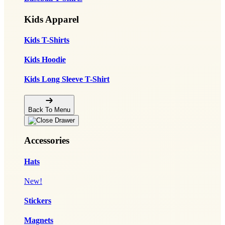
Kids Apparel
Kids T-Shirts
Kids Hoodie
Kids Long Sleeve T-Shirt
Back To Menu
Accessories
Hats
New!
Stickers
Magnets