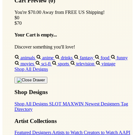
Cart Preview (0)
You're
$70.00
Away from
FREE US Shipping!
$0
$70
Your Cart is empty...
Discover something you'll love!
animals
anime
drinks
fantasy
food
funny
movies
sci-fi
sports
television
vintage
Shop All Designs
Shop Designs
Shop All Designs
SLOT MAXWIN
Newest Designers
Tag
Directory
Artist Collections
Featured Designers
Artists to Watch
Creators to Watch
AAPI