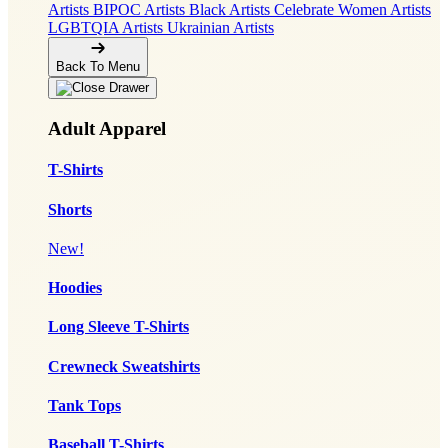
Artists
BIPOC Artists
Black Artists
Celebrate Women Artists
LGBTQIA Artists
Ukrainian Artists
Back To Menu
Adult Apparel
T-Shirts
Shorts
New!
Hoodies
Long Sleeve T-Shirts
Crewneck Sweatshirts
Tank Tops
Baseball T-Shirts