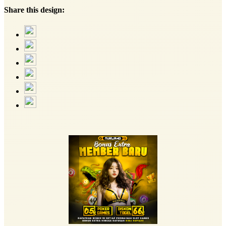
Share this design: