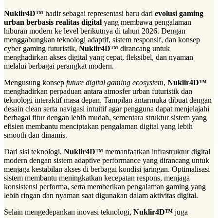
Nuklir4D™
hadir sebagai representasi baru dari
evolusi gaming
urban berbasis realitas digital
yang membawa pengalaman
hiburan modern ke level berikutnya di tahun 2026. Dengan
menggabungkan teknologi adaptif, sistem responsif, dan konsep
cyber gaming futuristik,
Nuklir4D™
dirancang untuk
menghadirkan akses digital yang cepat, fleksibel, dan nyaman
melalui berbagai perangkat modern.
Mengusung konsep
future digital gaming ecosystem
,
Nuklir4D™
menghadirkan perpaduan antara atmosfer urban futuristik dan
teknologi interaktif masa depan. Tampilan antarmuka dibuat dengan
desain clean serta navigasi intuitif agar pengguna dapat menjelajahi
berbagai fitur dengan lebih mudah, sementara struktur sistem yang
efisien membantu menciptakan pengalaman digital yang lebih
smooth dan dinamis.
Dari sisi teknologi,
Nuklir4D™
memanfaatkan infrastruktur digital
modern dengan sistem adaptive performance yang dirancang untuk
menjaga kestabilan akses di berbagai kondisi jaringan. Optimalisasi
sistem membantu meningkatkan kecepatan respons, menjaga
konsistensi performa, serta memberikan pengalaman gaming yang
lebih ringan dan nyaman saat digunakan dalam aktivitas digital.
Selain mengedepankan inovasi teknologi,
Nuklir4D™
juga