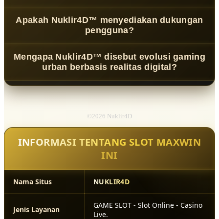
responsif agar pengalaman digital tetap optimal di
Nuklir4D™
menggunakan teknologi infrastruktur modern
berbagai ukuran layar.
Apakah Nuklir4D™ menyediakan dukungan
dengan sistem adaptif yang membantu menjaga
pengguna?
stabilitas akses, mempercepat respons platform, dan
memberikan pengalaman gaming yang lebih smooth.
Ya,
Nuklir4D™
menghadirkan layanan bantuan pengguna
Mengapa Nuklir4D™ disebut evolusi gaming
yang responsif untuk membantu memberikan informasi
urban berbasis realitas digital?
serta solusi dengan lebih cepat dalam ekosistem digital.
Karena
Nuklir4D™
memadukan konsep urban gaming,
teknologi adaptif, desain futuristik, dan pengalaman
digital interaktif yang mengikuti perkembangan industri
©2026 Nuklir4D
hiburan modern tahun 2026.
INFORMASI TENTANG SLOT MAXWIN
INI
Nama Situs
NUKLIR4D
GAME SLOT - Slot Online - Casino
Jenis Layanan
Live.