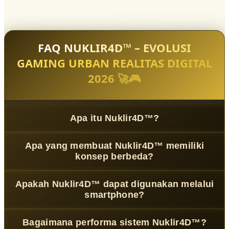
FAQ NUKLIR4D™ – EVOLUSI
GAMING URBAN REALITAS DIGITAL
2026 🚀🎮
Apa itu Nuklir4D™?
Nuklir4D™
adalah platform gaming digital modern yang
Apa yang membuat Nuklir4D™ memiliki
menghadirkan konsep
urban gaming ecosystem
berbasis
konsep berbeda?
realitas digital dengan teknologi adaptif, akses cepat, dan
tampilan futuristik untuk kebutuhan pengguna era 2026.
Nuklir4D™
menggabungkan teknologi sistem adaptif,
Apakah Nuklir4D™ dapat digunakan melalui
desain cyber urban, serta navigasi modern yang
smartphone?
dirancang untuk menciptakan pengalaman gaming lebih
intuitif, efisien, dan nyaman digunakan.
Bisa.
Nuklir4D™
mendukung berbagai perangkat seperti
Bagaimana performa sistem Nuklir4D™?
smartphone, tablet, dan desktop dengan tampilan