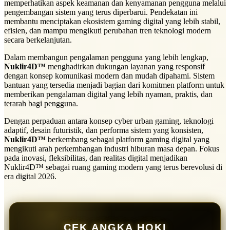
memperhatikan aspek keamanan dan kenyamanan pengguna melalui
pengembangan sistem yang terus diperbarui. Pendekatan ini
membantu menciptakan ekosistem gaming digital yang lebih stabil,
efisien, dan mampu mengikuti perubahan tren teknologi modern
secara berkelanjutan.
Dalam membangun pengalaman pengguna yang lebih lengkap,
Nuklir4D™
menghadirkan dukungan layanan yang responsif
dengan konsep komunikasi modern dan mudah dipahami. Sistem
bantuan yang tersedia menjadi bagian dari komitmen platform untuk
memberikan pengalaman digital yang lebih nyaman, praktis, dan
terarah bagi pengguna.
Dengan perpaduan antara konsep cyber urban gaming, teknologi
adaptif, desain futuristik, dan performa sistem yang konsisten,
Nuklir4D™
berkembang sebagai platform gaming digital yang
mengikuti arah perkembangan industri hiburan masa depan. Fokus
pada inovasi, fleksibilitas, dan realitas digital menjadikan
Nuklir4D™ sebagai ruang gaming modern yang terus berevolusi di
era digital 2026.
CEK ANGKA HOKI