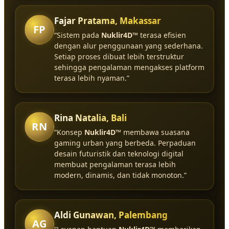
Fajar Pratama, Makassar
FP
“Sistem pada
Nuklir4D™
terasa efisien
dengan alur penggunaan yang sederhana.
Setiap proses dibuat lebih terstruktur
sehingga pengalaman mengakses platform
terasa lebih nyaman.”
Rina Natalia, Bali
RN
“Konsep
Nuklir4D™
membawa suasana
gaming urban yang berbeda. Perpaduan
desain futuristik dan teknologi digital
membuat pengalaman terasa lebih
modern, dinamis, dan tidak monoton.”
Aldi Gunawan, Palembang
AG