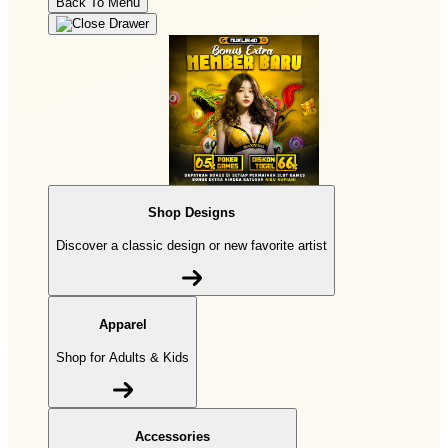
Back To Menu
Shop Designs
Discover a classic design or new favorite artist
Apparel
Shop for Adults & Kids
Accessories