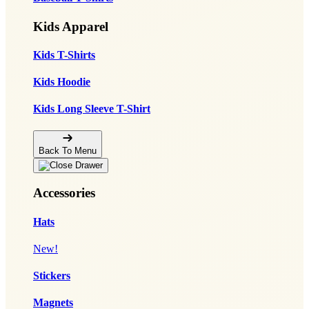
Kids Apparel
Kids T-Shirts
Kids Hoodie
Kids Long Sleeve T-Shirt
Back To Menu
Accessories
Hats
New!
Stickers
Magnets