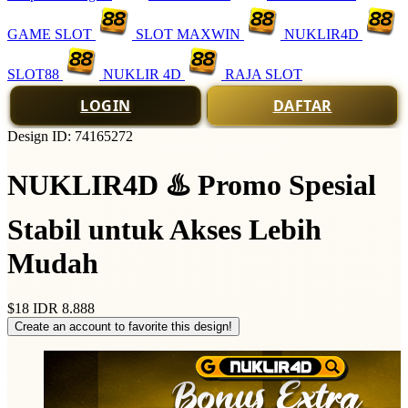
GAME SLOT
SLOT MAXWIN
NUKLIR4D
SLOT88
NUKLIR 4D
RAJA SLOT
LOGIN
DAFTAR
Design ID: 74165272
NUKLIR4D ♨️ Promo Spesial
Stabil untuk Akses Lebih
Mudah
$18
IDR 8.888
Create an account to favorite this design!