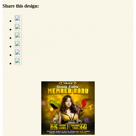
Share this design: