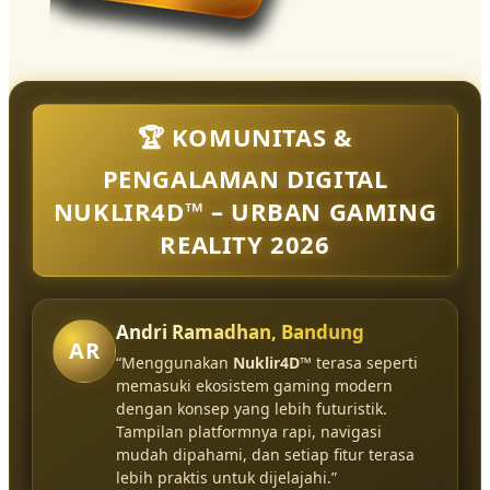
🏆 KOMUNITAS &
PENGALAMAN DIGITAL
NUKLIR4D™ – URBAN GAMING
REALITY 2026
Andri Ramadhan, Bandung
AR
“Menggunakan
Nuklir4D™
terasa seperti
memasuki ekosistem gaming modern
dengan konsep yang lebih futuristik.
Tampilan platformnya rapi, navigasi
mudah dipahami, dan setiap fitur terasa
lebih praktis untuk dijelajahi.”