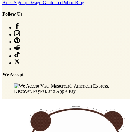
Artist Signup
Design Guide
TeePublic Blog
Follow Us
We Accept