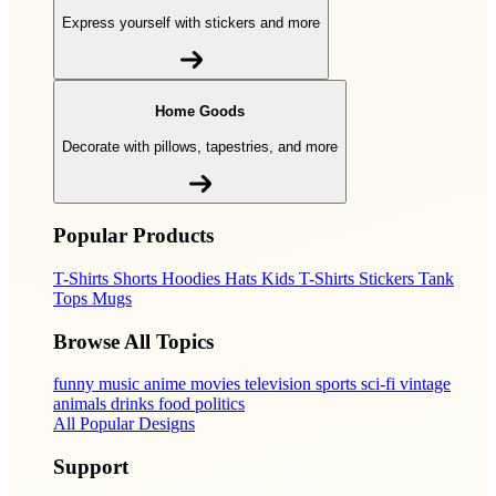
Express yourself with stickers and more
Home Goods
Decorate with pillows, tapestries, and more
Popular Products
T-Shirts
Shorts
Hoodies
Hats
Kids T-Shirts
Stickers
Tank
Tops
Mugs
Browse All Topics
funny
music
anime
movies
television
sports
sci-fi
vintage
animals
drinks
food
politics
All Popular Designs
Support