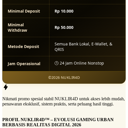
Minimal Deposit
Rp 10.000
Minimal
Rp 50.000
Withdraw
Semua Bank Lokal, E-Wallet, &
Metode Deposit
QRIS
🕒 24 Jam Online Nonstop
Jam Operasional
©2026 NUKLIR4D
Nikmati promo spesial stabil NUKLIR4D untuk akses lebih mudah,
penawaran eksklusif, sistem praktis, serta peluang hasil tinggi.
PROFIL NUKLIR4D™ – EVOLUSI GAMING URBAN
BERBASIS REALITAS DIGITAL 2026