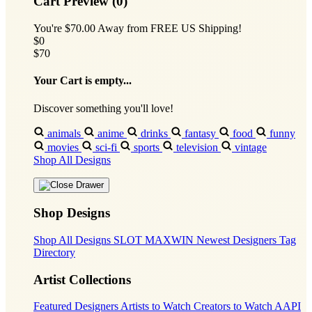
Cart Preview (0)
You're
$70.00
Away from
FREE US Shipping!
$0
$70
Your Cart is empty...
Discover something you'll love!
animals
anime
drinks
fantasy
food
funny
movies
sci-fi
sports
television
vintage
Shop All Designs
Shop Designs
Shop All Designs
SLOT MAXWIN
Newest Designers
Tag
Directory
Artist Collections
Featured Designers
Artists to Watch
Creators to Watch
AAPI