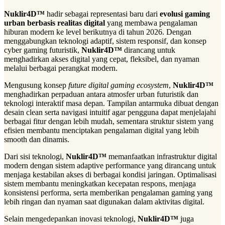
Nuklir4D™
hadir sebagai representasi baru dari
evolusi gaming
urban berbasis realitas digital
yang membawa pengalaman
hiburan modern ke level berikutnya di tahun 2026. Dengan
menggabungkan teknologi adaptif, sistem responsif, dan konsep
cyber gaming futuristik,
Nuklir4D™
dirancang untuk
menghadirkan akses digital yang cepat, fleksibel, dan nyaman
melalui berbagai perangkat modern.
Mengusung konsep
future digital gaming ecosystem
,
Nuklir4D™
menghadirkan perpaduan antara atmosfer urban futuristik dan
teknologi interaktif masa depan. Tampilan antarmuka dibuat dengan
desain clean serta navigasi intuitif agar pengguna dapat menjelajahi
berbagai fitur dengan lebih mudah, sementara struktur sistem yang
efisien membantu menciptakan pengalaman digital yang lebih
smooth dan dinamis.
Dari sisi teknologi,
Nuklir4D™
memanfaatkan infrastruktur digital
modern dengan sistem adaptive performance yang dirancang untuk
menjaga kestabilan akses di berbagai kondisi jaringan. Optimalisasi
sistem membantu meningkatkan kecepatan respons, menjaga
konsistensi performa, serta memberikan pengalaman gaming yang
lebih ringan dan nyaman saat digunakan dalam aktivitas digital.
Selain mengedepankan inovasi teknologi,
Nuklir4D™
juga