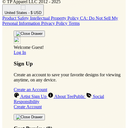
© TP Apparel LLC 2012 - 2025
United States - $ USD
Product Safety
Intellectual Property Policy
CA: Do Not Sell My
Personal Information
Privacy Policy
Terms
Welcome Guest!
Log In
Sign Up
Create an account to save your favorite designs for viewing
anytime, on any device.
Create an Account
Artist Sign Up
About TeePublic
Social
Responsibility
Create Account