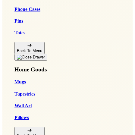
Phone Cases
Pins
Totes
Back To Menu
Home Goods
Mugs
Tapestries
Wall Art
Pillows