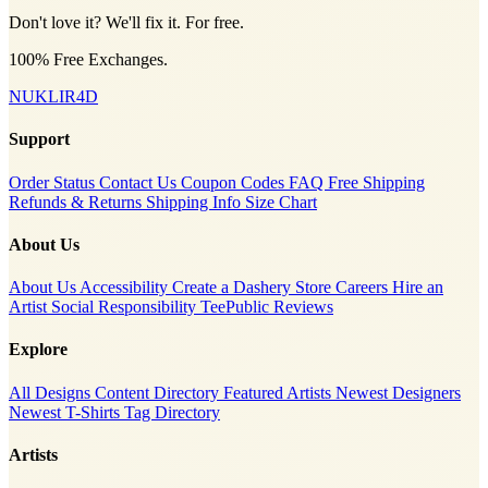
Don't love it? We'll fix it. For free.
100% Free Exchanges.
NUKLIR4D
Support
Order Status
Contact Us
Coupon Codes
FAQ
Free Shipping
Refunds & Returns
Shipping Info
Size Chart
About Us
About Us
Accessibility
Create a Dashery Store
Careers
Hire an
Artist
Social Responsibility
TeePublic Reviews
Explore
All Designs
Content Directory
Featured Artists
Newest Designers
Newest T-Shirts
Tag Directory
Artists