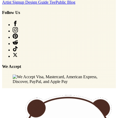
Artist Signup
Design Guide
TeePublic Blog
Follow Us
We Accept