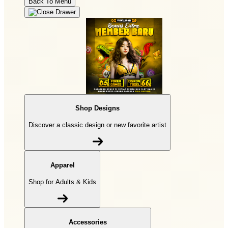
Back To Menu
Shop Designs
Discover a classic design or new favorite artist
Apparel
Shop for Adults & Kids
Accessories