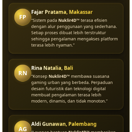
Fajar Pratama, Makassar
FP
“Sistem pada
Nuklir4D™
terasa efisien
dengan alur penggunaan yang sederhana.
Setiap proses dibuat lebih terstruktur
sehingga pengalaman mengakses platform
terasa lebih nyaman.”
Rina Natalia, Bali
RN
“Konsep
Nuklir4D™
membawa suasana
gaming urban yang berbeda. Perpaduan
desain futuristik dan teknologi digital
membuat pengalaman terasa lebih
modern, dinamis, dan tidak monoton.”
Aldi Gunawan, Palembang
AG