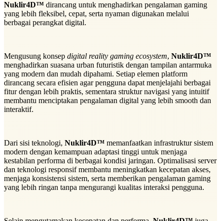
Nuklir4D™
dirancang untuk menghadirkan pengalaman gaming
yang lebih fleksibel, cepat, serta nyaman digunakan melalui
berbagai perangkat digital.
Mengusung konsep
digital reality gaming ecosystem
,
Nuklir4D™
menghadirkan suasana urban futuristik dengan tampilan antarmuka
yang modern dan mudah dipahami. Setiap elemen platform
dirancang secara efisien agar pengguna dapat menjelajahi berbagai
fitur dengan lebih praktis, sementara struktur navigasi yang intuitif
membantu menciptakan pengalaman digital yang lebih smooth dan
interaktif.
Dari sisi teknologi,
Nuklir4D™
memanfaatkan infrastruktur sistem
modern dengan kemampuan adaptasi tinggi untuk menjaga
kestabilan performa di berbagai kondisi jaringan. Optimalisasi server
dan teknologi responsif membantu meningkatkan kecepatan akses,
menjaga konsistensi sistem, serta memberikan pengalaman gaming
yang lebih ringan tanpa mengurangi kualitas interaksi pengguna.
Selain mengutamakan kecepatan dan performa,
Nuklir4D™
juga