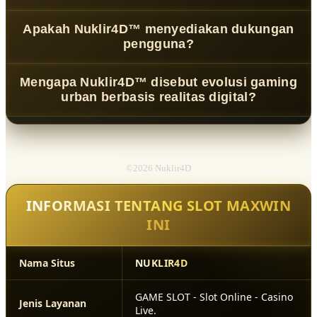
responsif agar pengalaman digital tetap optimal di
Nuklir4D™
menggunakan teknologi infrastruktur modern
berbagai ukuran layar.
Apakah Nuklir4D™ menyediakan dukungan
dengan sistem adaptif yang membantu menjaga
pengguna?
stabilitas akses, mempercepat respons platform, dan
memberikan pengalaman gaming yang lebih smooth.
Ya,
Nuklir4D™
menghadirkan layanan bantuan pengguna
Mengapa Nuklir4D™ disebut evolusi gaming
yang responsif untuk membantu memberikan informasi
urban berbasis realitas digital?
serta solusi dengan lebih cepat dalam ekosistem digital.
Karena
Nuklir4D™
memadukan konsep urban gaming,
teknologi adaptif, desain futuristik, dan pengalaman
digital interaktif yang mengikuti perkembangan industri
©2026 Nuklir4D
hiburan modern tahun 2026.
INFORMASI TENTANG SLOT MAXWIN
INI
Nama Situs
NUKLIR4D
GAME SLOT - Slot Online - Casino
Jenis Layanan
Live.