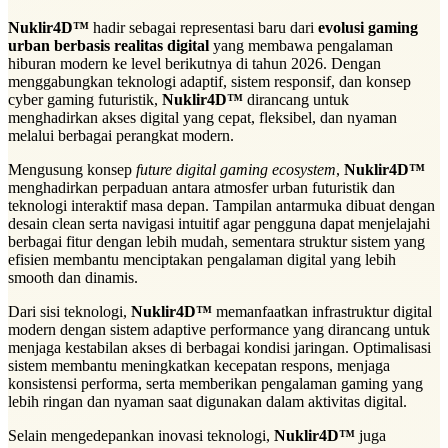
Nuklir4D™
hadir sebagai representasi baru dari
evolusi gaming
urban berbasis realitas digital
yang membawa pengalaman
hiburan modern ke level berikutnya di tahun 2026. Dengan
menggabungkan teknologi adaptif, sistem responsif, dan konsep
cyber gaming futuristik,
Nuklir4D™
dirancang untuk
menghadirkan akses digital yang cepat, fleksibel, dan nyaman
melalui berbagai perangkat modern.
Mengusung konsep
future digital gaming ecosystem
,
Nuklir4D™
menghadirkan perpaduan antara atmosfer urban futuristik dan
teknologi interaktif masa depan. Tampilan antarmuka dibuat dengan
desain clean serta navigasi intuitif agar pengguna dapat menjelajahi
berbagai fitur dengan lebih mudah, sementara struktur sistem yang
efisien membantu menciptakan pengalaman digital yang lebih
smooth dan dinamis.
Dari sisi teknologi,
Nuklir4D™
memanfaatkan infrastruktur digital
modern dengan sistem adaptive performance yang dirancang untuk
menjaga kestabilan akses di berbagai kondisi jaringan. Optimalisasi
sistem membantu meningkatkan kecepatan respons, menjaga
konsistensi performa, serta memberikan pengalaman gaming yang
lebih ringan dan nyaman saat digunakan dalam aktivitas digital.
Selain mengedepankan inovasi teknologi,
Nuklir4D™
juga