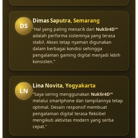
Dimas Saputra, Semarang
DS
“Hal yang paling menarik dari
Nuklir4D™
adalah performa sistemnya yang terasa
stabil. Akses tetap nyaman digunakan
dalam berbagai kondisi sehingga
pengalaman gaming digital menjadi lebih
konsisten.”
Lina Novita, Yogyakarta
LN
“Saya sering menggunakan
Nuklir4D™
melalui smartphone dan tampilannya tetap
optimal. Desain responsif membuat
pengalaman digital terasa fleksibel
mengikuti aktivitas modern yang serba
cepat.”