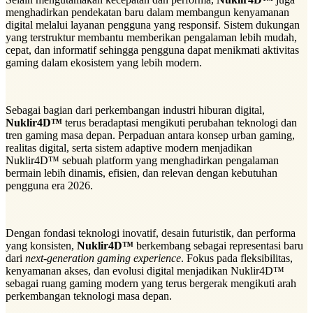
menghadirkan pendekatan baru dalam membangun kenyamanan
digital melalui layanan pengguna yang responsif. Sistem dukungan
yang terstruktur membantu memberikan pengalaman lebih mudah,
cepat, dan informatif sehingga pengguna dapat menikmati aktivitas
gaming dalam ekosistem yang lebih modern.
Sebagai bagian dari perkembangan industri hiburan digital,
Nuklir4D™
terus beradaptasi mengikuti perubahan teknologi dan
tren gaming masa depan. Perpaduan antara konsep urban gaming,
realitas digital, serta sistem adaptive modern menjadikan
Nuklir4D™ sebuah platform yang menghadirkan pengalaman
bermain lebih dinamis, efisien, dan relevan dengan kebutuhan
pengguna era 2026.
Dengan fondasi teknologi inovatif, desain futuristik, dan performa
yang konsisten,
Nuklir4D™
berkembang sebagai representasi baru
dari
next-generation gaming experience
. Fokus pada fleksibilitas,
kenyamanan akses, dan evolusi digital menjadikan Nuklir4D™
sebagai ruang gaming modern yang terus bergerak mengikuti arah
perkembangan teknologi masa depan.