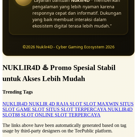
“Layanan bantuan
Nuklir4D™
memberikan
pengalaman yang lebih nyaman karena
responnya cepat dan informatif. Dukungan
yang baik membuat interaksi dalam
ekosistem digital terasa lebih mudah.”
©2026 Nuklir4D - Cyber Gaming Ecosystem 2026
NUKLIR4D ♨️ Promo Spesial Stabil
untuk Akses Lebih Mudah
Trending Tags
NUKLIR4D
NUKLIR 4D
RAJA SLOT
SLOT MAXWIN
SITUS
SLOT
GAME SLOT
SITUS SLOT TERPERCAYA
NUKLIR4D
SLOT88
SLOT ONLINE
SLOT TERPERCAYA
The links above have been automatically generated based on tag
usage by third-party designers on the TeePublic platform.