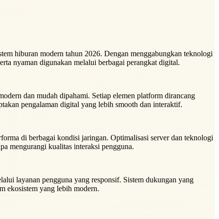
tem hiburan modern tahun 2026. Dengan menggabungkan teknologi
rta nyaman digunakan melalui berbagai perangkat digital.
modern dan mudah dipahami. Setiap elemen platform dirancang
ptakan pengalaman digital yang lebih smooth dan interaktif.
rma di berbagai kondisi jaringan. Optimalisasi server dan teknologi
pa mengurangi kualitas interaksi pengguna.
alui layanan pengguna yang responsif. Sistem dukungan yang
am ekosistem yang lebih modern.