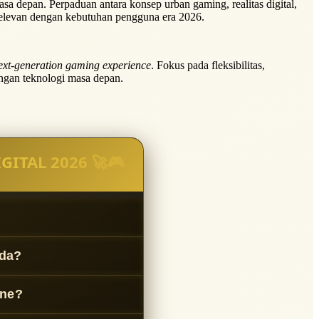
sa depan. Perpaduan antara konsep urban gaming, realitas digital,
relevan dengan kebutuhan pengguna era 2026.
ext-generation gaming experience
. Fokus pada fleksibilitas,
ngan teknologi masa depan.
ITAL 2026 🚀🎮
 ecosystem
berbasis realitas
eda?
guna era 2026.
dern yang dirancang untuk
one?