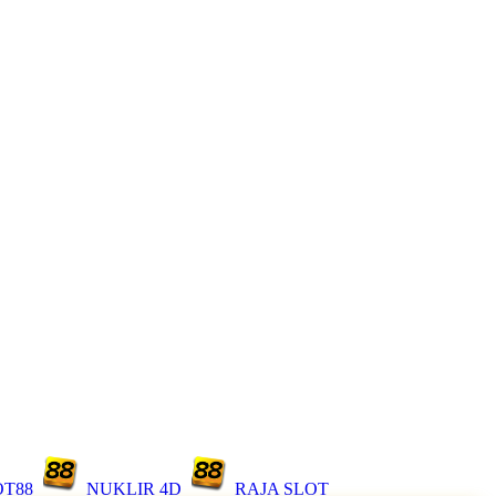
OT88
NUKLIR 4D
RAJA SLOT