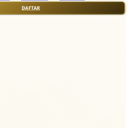
DAFTAR