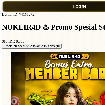
LOGIN
Design ID: 74165272
NUKLIR4D ♨️ Promo Spesial St
$18
IDR 8.888
Create an account to favorite this design!