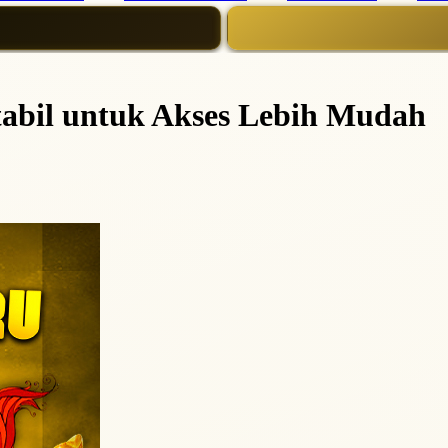
abil untuk Akses Lebih Mudah