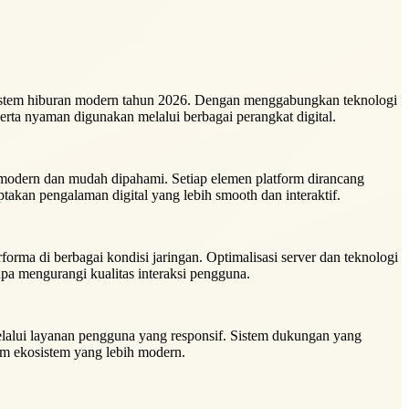
tem hiburan modern tahun 2026. Dengan menggabungkan teknologi
rta nyaman digunakan melalui berbagai perangkat digital.
modern dan mudah dipahami. Setiap elemen platform dirancang
ptakan pengalaman digital yang lebih smooth dan interaktif.
rma di berbagai kondisi jaringan. Optimalisasi server dan teknologi
pa mengurangi kualitas interaksi pengguna.
alui layanan pengguna yang responsif. Sistem dukungan yang
am ekosistem yang lebih modern.