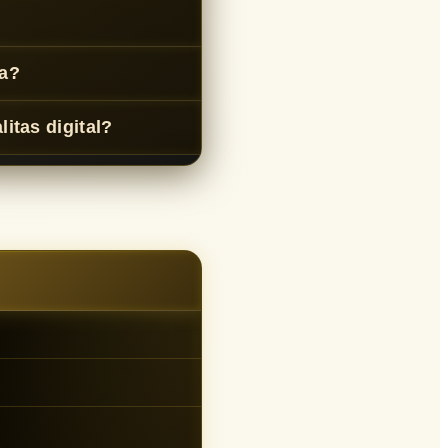
ngan tampilan responsif
ntu menjaga stabilitas
a?
oth.
mberikan informasi serta
itas digital?
an pengalaman digital