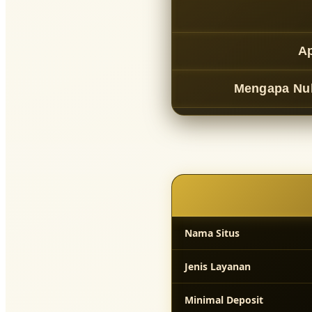
Bisa.
Nuklir4D™
mendukung 
agar pengalaman digital te
Nuklir4D™
menggunakan tek
A
akses, mempercepat respo
Ya,
Nuklir4D™
menghadirka
Mengapa Nukl
solusi dengan lebih cepat 
Karena
Nuklir4D™
memaduka
interaktif yang mengikuti
Nama Situs
Jenis Layanan
Minimal Deposit