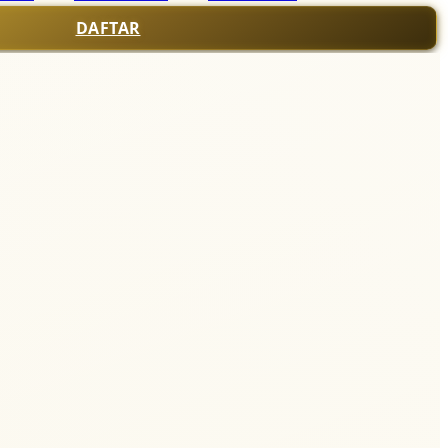
DAFTAR