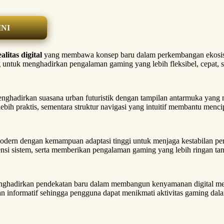
INI
litas digital
yang membawa konsep baru dalam perkembangan ekosis
 untuk menghadirkan pengalaman gaming yang lebih fleksibel, cepat, se
nghadirkan suasana urban futuristik dengan tampilan antarmuka yang 
lebih praktis, sementara struktur navigasi yang intuitif membantu menci
dern dengan kemampuan adaptasi tinggi untuk menjaga kestabilan perfo
si sistem, serta memberikan pengalaman gaming yang lebih ringan tan
ghadirkan pendekatan baru dalam membangun kenyamanan digital mel
n informatif sehingga pengguna dapat menikmati aktivitas gaming dal