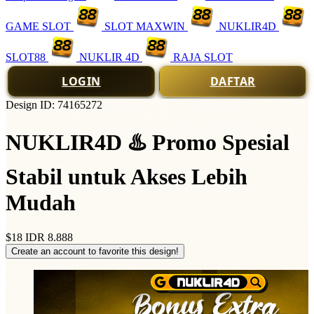
GAME SLOT
SLOT MAXWIN
NUKLIR4D
SLOT88
NUKLIR 4D
RAJA SLOT
LOGIN
DAFTAR
Design ID: 74165272
NUKLIR4D ♨️ Promo Spesial
Stabil untuk Akses Lebih
Mudah
$18
IDR 8.888
Create an account to favorite this design!