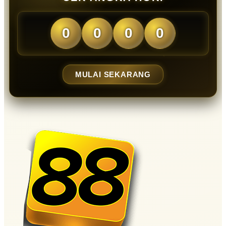
0
0
0
0
MULAI SEKARANG