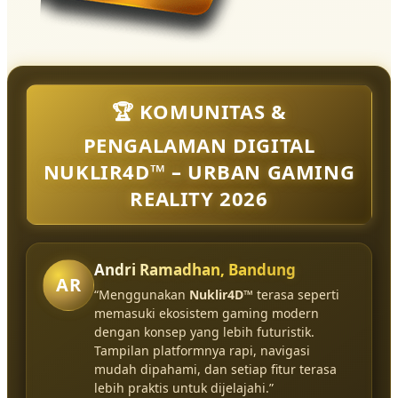
🏆 KOMUNITAS &
PENGALAMAN DIGITAL
NUKLIR4D™ – URBAN GAMING
REALITY 2026
Andri Ramadhan, Bandung
AR
“Menggunakan
Nuklir4D™
terasa seperti
memasuki ekosistem gaming modern
dengan konsep yang lebih futuristik.
Tampilan platformnya rapi, navigasi
mudah dipahami, dan setiap fitur terasa
lebih praktis untuk dijelajahi.”