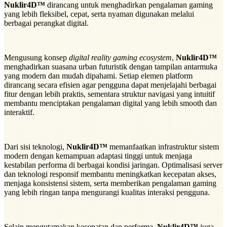
Nuklir4D™
dirancang untuk menghadirkan pengalaman gaming
yang lebih fleksibel, cepat, serta nyaman digunakan melalui
berbagai perangkat digital.
Mengusung konsep
digital reality gaming ecosystem
,
Nuklir4D™
menghadirkan suasana urban futuristik dengan tampilan antarmuka
yang modern dan mudah dipahami. Setiap elemen platform
dirancang secara efisien agar pengguna dapat menjelajahi berbagai
fitur dengan lebih praktis, sementara struktur navigasi yang intuitif
membantu menciptakan pengalaman digital yang lebih smooth dan
interaktif.
Dari sisi teknologi,
Nuklir4D™
memanfaatkan infrastruktur sistem
modern dengan kemampuan adaptasi tinggi untuk menjaga
kestabilan performa di berbagai kondisi jaringan. Optimalisasi server
dan teknologi responsif membantu meningkatkan kecepatan akses,
menjaga konsistensi sistem, serta memberikan pengalaman gaming
yang lebih ringan tanpa mengurangi kualitas interaksi pengguna.
Selain mengutamakan kecepatan dan performa,
Nuklir4D™
juga