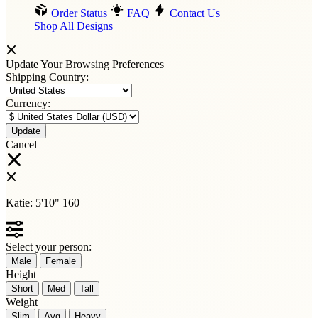
Order Status
FAQ
Contact Us
Shop All Designs
Update Your Browsing Preferences
Shipping Country:
Currency:
Cancel
Katie:
5'10"
160
Select your person:
Male
Female
Height
Short
Med
Tall
Weight
Slim
Avg
Heavy