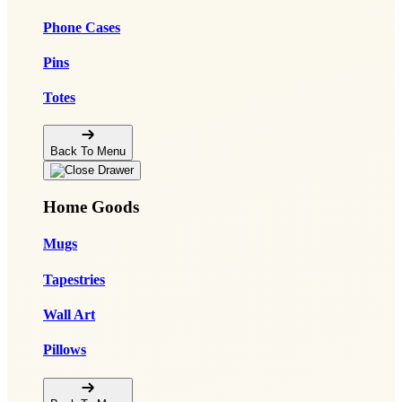
Phone Cases
Pins
Totes
Back To Menu
Home Goods
Mugs
Tapestries
Wall Art
Pillows