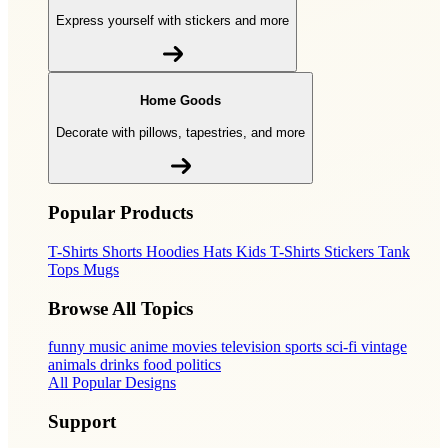
Express yourself with stickers and more
Home Goods
Decorate with pillows, tapestries, and more
Popular Products
T-Shirts
Shorts
Hoodies
Hats
Kids T-Shirts
Stickers
Tank
Tops
Mugs
Browse All Topics
funny
music
anime
movies
television
sports
sci-fi
vintage
animals
drinks
food
politics
All Popular Designs
Support