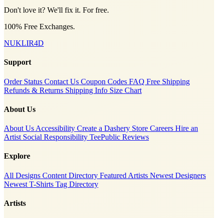
Don't love it? We'll fix it. For free.
100% Free Exchanges.
NUKLIR4D
Support
Order Status
Contact Us
Coupon Codes
FAQ
Free Shipping
Refunds & Returns
Shipping Info
Size Chart
About Us
About Us
Accessibility
Create a Dashery Store
Careers
Hire an
Artist
Social Responsibility
TeePublic Reviews
Explore
All Designs
Content Directory
Featured Artists
Newest Designers
Newest T-Shirts
Tag Directory
Artists